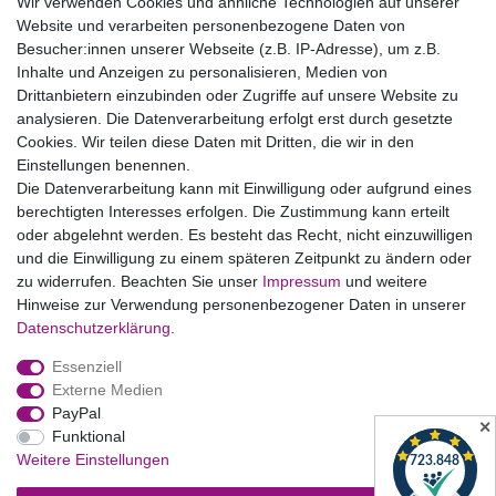
Wir verwenden Cookies und ähnliche Technologien auf unserer
Website und verarbeiten personenbezogene Daten von
Bildnachweise
Besucher:innen unserer Webseite (z.B. IP-Adresse), um z.B.
AGB
Inhalte und Anzeigen zu personalisieren, Medien von
Drittanbietern einzubinden oder Zugriffe auf unsere Website zu
Vertrag widerrufen
analysieren. Die Datenverarbeitung erfolgt erst durch gesetzte
Cookies. Wir teilen diese Daten mit Dritten, die wir in den
Einstellungen benennen.
B2BKunden
Die Datenverarbeitung kann mit Einwilligung oder aufgrund eines
berechtigten Interesses erfolgen. Die Zustimmung kann erteilt
oder abgelehnt werden. Es besteht das Recht, nicht einzuwilligen
Zum Händlerbereich
und die Einwilligung zu einem späteren Zeitpunkt zu ändern oder
zu widerrufen. Beachten Sie unser
Impressum
und weitere
PrivatKunden
Hinweise zur Verwendung personenbezogener Daten in unserer
Daten­schutz­erklärung
.
Neukundenanmeldung
Essenziell
Mein Konto
Externe Medien
PayPal
Zahlung & Versand
✕
Funktional
Weitere Einstellungen