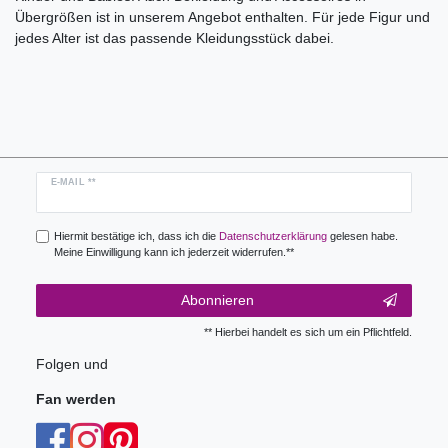
Übergrößen ist in unserem Angebot enthalten. Für jede Figur und
jedes Alter ist das passende Kleidungsstück dabei.
Newsletter
E-MAIL **
Honig
Hiermit bestätige ich, dass ich die
Daten­schutz­erklärung
gelesen habe.
Meine Einwilligung kann ich jederzeit widerrufen.**
Abonnieren
** Hierbei handelt es sich um ein Pflichtfeld.
Folgen und
Fan werden