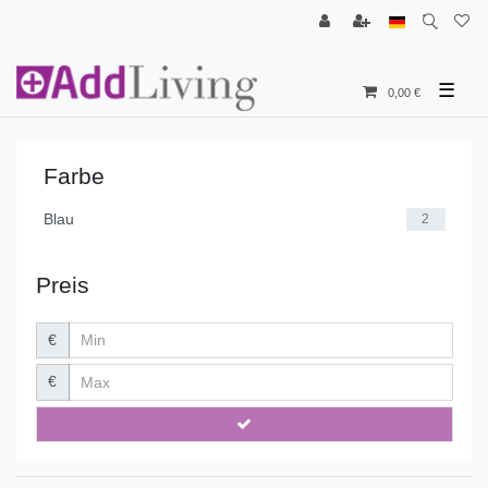
☰
0,00 €
Farbe
Blau
2
Preis
€
€