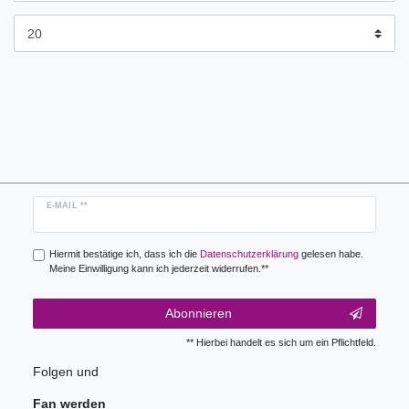
Newsletter
E-MAIL **
Honig
Hiermit bestätige ich, dass ich die
Daten­schutz­erklärung
gelesen habe.
Meine Einwilligung kann ich jederzeit widerrufen.**
Abonnieren
** Hierbei handelt es sich um ein Pflichtfeld.
Folgen und
Fan werden