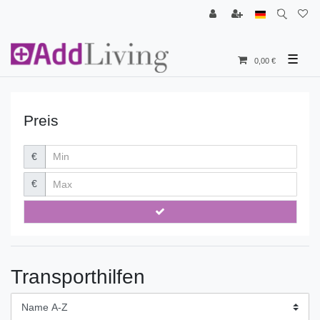
☰
0,00 €
Preis
€
€
Transporthilfen