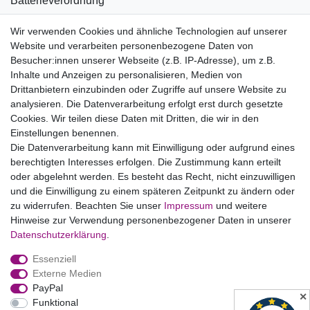
Batterieverordnung
Informationen zu Elektro- und Elektronikgeräten
Wir verwenden Cookies und ähnliche Technologien auf unserer
Website und verarbeiten personenbezogene Daten von
Bildnachweise
Besucher:innen unserer Webseite (z.B. IP-Adresse), um z.B.
AGB
Inhalte und Anzeigen zu personalisieren, Medien von
Drittanbietern einzubinden oder Zugriffe auf unsere Website zu
Vertrag widerrufen
analysieren. Die Datenverarbeitung erfolgt erst durch gesetzte
Cookies. Wir teilen diese Daten mit Dritten, die wir in den
Einstellungen benennen.
B2BKunden
Die Datenverarbeitung kann mit Einwilligung oder aufgrund eines
berechtigten Interesses erfolgen. Die Zustimmung kann erteilt
oder abgelehnt werden. Es besteht das Recht, nicht einzuwilligen
Zum Händlerbereich
und die Einwilligung zu einem späteren Zeitpunkt zu ändern oder
zu widerrufen. Beachten Sie unser
Impressum
und weitere
PrivatKunden
Hinweise zur Verwendung personenbezogener Daten in unserer
Daten­schutz­erklärung
.
Neukundenanmeldung
Essenziell
Mein Konto
Externe Medien
PayPal
Zahlung & Versand
✕
Funktional