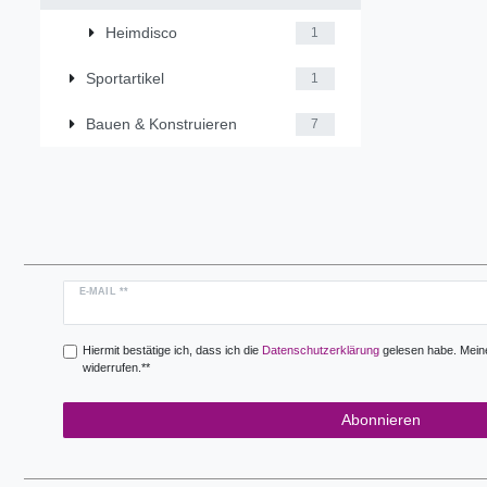
Heimdisco
1
Sportartikel
1
Bauen & Konstruieren
7
Newsletter
E-MAIL **
Honig
Hiermit bestätige ich, dass ich die
Daten­schutz­erklärung
gelesen habe. Meine 
widerrufen.**
Abonnieren