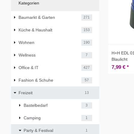
Kategorien
Baumarkt & Garten
271
Küche & Haushalt
153
Wohnen
190
H+H EDL 01
Wellness
7
Blaulicht
7,99 € *
Office & IT
427
Fashion & Schuhe
57
Freizeit
13
Bastelbedarf
3
Camping
1
Party & Festival
1