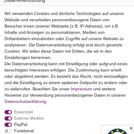
Batterieverordnung
Informationen zu Elektro- und Elektronikgeräten
Wir verwenden Cookies und ähnliche Technologien auf unserer
Website und verarbeiten personenbezogene Daten von
Bildnachweise
Besucher:innen unserer Webseite (z.B. IP-Adresse), um z.B.
AGB
Inhalte und Anzeigen zu personalisieren, Medien von
Drittanbietern einzubinden oder Zugriffe auf unsere Website zu
Vertrag widerrufen
analysieren. Die Datenverarbeitung erfolgt erst durch gesetzte
Cookies. Wir teilen diese Daten mit Dritten, die wir in den
Einstellungen benennen.
B2BKunden
Die Datenverarbeitung kann mit Einwilligung oder aufgrund eines
berechtigten Interesses erfolgen. Die Zustimmung kann erteilt
oder abgelehnt werden. Es besteht das Recht, nicht einzuwilligen
Zum Händlerbereich
und die Einwilligung zu einem späteren Zeitpunkt zu ändern oder
zu widerrufen. Beachten Sie unser
Impressum
und weitere
PrivatKunden
Hinweise zur Verwendung personenbezogener Daten in unserer
Daten­schutz­erklärung
.
Neukundenanmeldung
Essenziell
Mein Konto
Externe Medien
PayPal
Zahlung & Versand
✕
Funktional