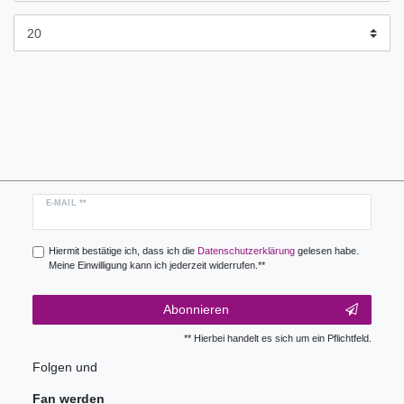
Newsletter
E-MAIL **
Honig
Hiermit bestätige ich, dass ich die
Daten­schutz­erklärung
gelesen habe.
Meine Einwilligung kann ich jederzeit widerrufen.**
Abonnieren
** Hierbei handelt es sich um ein Pflichtfeld.
Folgen und
Fan werden