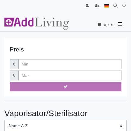
☰
0,00 €
Preis
€
€
Vaporisator/Sterilisator