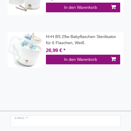
In den Warenkorb
H+H BS 29w Babyflaschen Sterilisator
für 6 Flaschen, Weiß
26,99 € *
In den Warenkorb
Newsletter
E-MAIL **
Honig