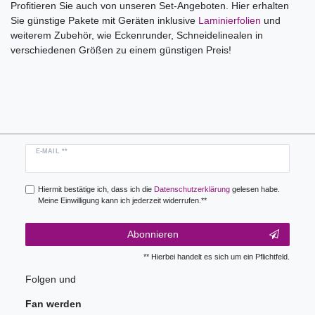
Profitieren Sie auch von unseren Set-Angeboten. Hier erhalten
Sie günstige Pakete mit Geräten inklusive
Laminierfolien
und
weiterem Zubehör, wie Eckenrunder, Schneidelinealen in
verschiedenen Größen zu einem günstigen Preis!
Newsletter
E-MAIL **
Honig
Hiermit bestätige ich, dass ich die
Daten­schutz­erklärung
gelesen habe.
Meine Einwilligung kann ich jederzeit widerrufen.**
Abonnieren
** Hierbei handelt es sich um ein Pflichtfeld.
Folgen und
Fan werden