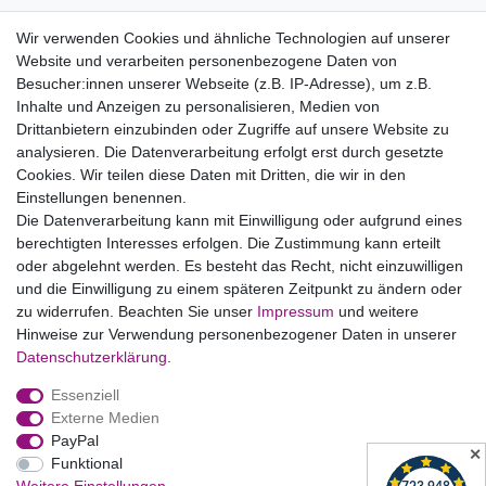
Informationen zu Elektro- und Elektronikgeräten
Wir verwenden Cookies und ähnliche Technologien auf unserer
Website und verarbeiten personenbezogene Daten von
Bildnachweise
Besucher:innen unserer Webseite (z.B. IP-Adresse), um z.B.
AGB
Inhalte und Anzeigen zu personalisieren, Medien von
Drittanbietern einzubinden oder Zugriffe auf unsere Website zu
Vertrag widerrufen
analysieren. Die Datenverarbeitung erfolgt erst durch gesetzte
Cookies. Wir teilen diese Daten mit Dritten, die wir in den
Einstellungen benennen.
B2BKunden
Die Datenverarbeitung kann mit Einwilligung oder aufgrund eines
berechtigten Interesses erfolgen. Die Zustimmung kann erteilt
oder abgelehnt werden. Es besteht das Recht, nicht einzuwilligen
Zum Händlerbereich
und die Einwilligung zu einem späteren Zeitpunkt zu ändern oder
zu widerrufen. Beachten Sie unser
Impressum
und weitere
PrivatKunden
Hinweise zur Verwendung personenbezogener Daten in unserer
Daten­schutz­erklärung
.
Neukundenanmeldung
Essenziell
Mein Konto
Externe Medien
PayPal
Zahlung & Versand
✕
Funktional