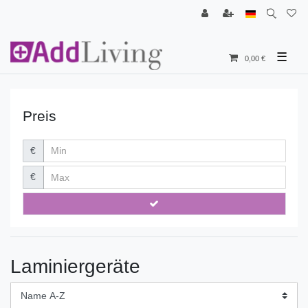
☰
0,00 €
Preis
€
€
Laminiergeräte