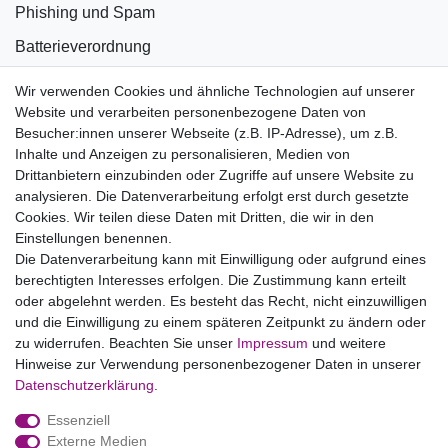
Phishing und Spam
Batterieverordnung
Informationen zu Elektro- und Elektronikgeräten
Wir verwenden Cookies und ähnliche Technologien auf unserer
Website und verarbeiten personenbezogene Daten von
Bildnachweise
Besucher:innen unserer Webseite (z.B. IP-Adresse), um z.B.
AGB
Inhalte und Anzeigen zu personalisieren, Medien von
Drittanbietern einzubinden oder Zugriffe auf unsere Website zu
Vertrag widerrufen
analysieren. Die Datenverarbeitung erfolgt erst durch gesetzte
Cookies. Wir teilen diese Daten mit Dritten, die wir in den
Einstellungen benennen.
B2BKunden
Die Datenverarbeitung kann mit Einwilligung oder aufgrund eines
berechtigten Interesses erfolgen. Die Zustimmung kann erteilt
oder abgelehnt werden. Es besteht das Recht, nicht einzuwilligen
Zum Händlerbereich
und die Einwilligung zu einem späteren Zeitpunkt zu ändern oder
zu widerrufen. Beachten Sie unser
Impressum
und weitere
PrivatKunden
Hinweise zur Verwendung personenbezogener Daten in unserer
Daten­schutz­erklärung
.
Neukundenanmeldung
Essenziell
Mein Konto
Externe Medien