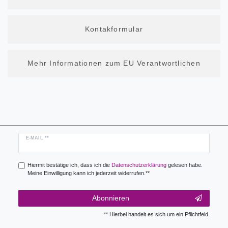
Kontakformular
Mehr Informationen zum EU Verantwortlichen
Newsletter
E-MAIL **
Honig
Hiermit bestätige ich, dass ich die
Daten­schutz­erklärung
gelesen habe.
Meine Einwilligung kann ich jederzeit widerrufen.**
Abonnieren
** Hierbei handelt es sich um ein Pflichtfeld.