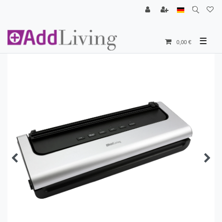
☰
0,00 €