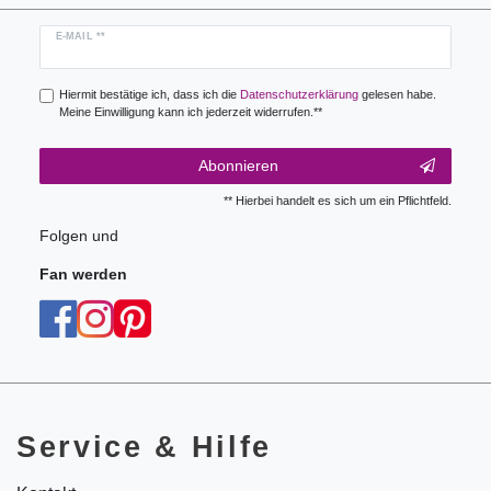
Newsletter
E-MAIL **
Honig
Hiermit bestätige ich, dass ich die
Daten­schutz­erklärung
gelesen habe.
Meine Einwilligung kann ich jederzeit widerrufen.**
Abonnieren
** Hierbei handelt es sich um ein Pflichtfeld.
Folgen und
Fan werden
Service & Hilfe