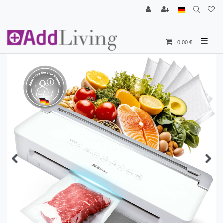
☰
0,00 €