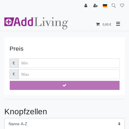
☰
0,00 €
Preis
€
€
Knopfzellen