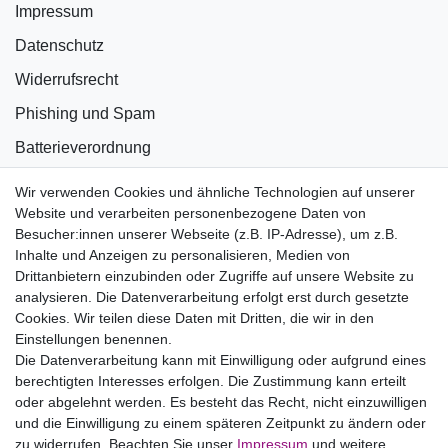
Impressum
Datenschutz
Widerrufsrecht
Phishing und Spam
Batterieverordnung
Informationen zu Elektro- und Elektronikgeräten
Wir verwenden Cookies und ähnliche Technologien auf unserer
Website und verarbeiten personenbezogene Daten von
Bildnachweise
Besucher:innen unserer Webseite (z.B. IP-Adresse), um z.B.
AGB
Inhalte und Anzeigen zu personalisieren, Medien von
Drittanbietern einzubinden oder Zugriffe auf unsere Website zu
Vertrag widerrufen
analysieren. Die Datenverarbeitung erfolgt erst durch gesetzte
Cookies. Wir teilen diese Daten mit Dritten, die wir in den
Einstellungen benennen.
B2BKunden
Die Datenverarbeitung kann mit Einwilligung oder aufgrund eines
berechtigten Interesses erfolgen. Die Zustimmung kann erteilt
oder abgelehnt werden. Es besteht das Recht, nicht einzuwilligen
Zum Händlerbereich
und die Einwilligung zu einem späteren Zeitpunkt zu ändern oder
zu widerrufen. Beachten Sie unser
Impressum
und weitere