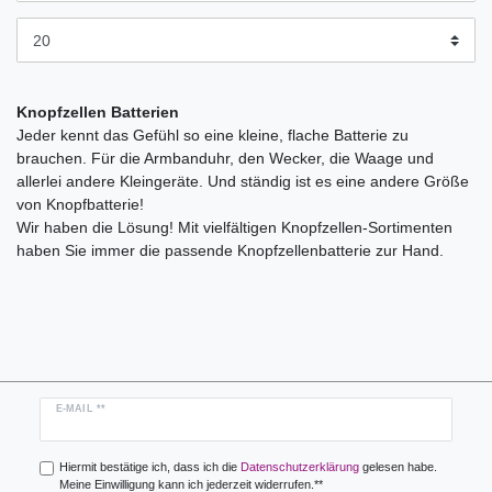
Knopfzellen Batterien
Jeder kennt das Gefühl so eine kleine, flache Batterie zu
brauchen. Für die Armbanduhr, den Wecker, die Waage und
allerlei andere Kleingeräte. Und ständig ist es eine andere Größe
von Knopfbatterie!
Wir haben die Lösung! Mit vielfältigen Knopfzellen-Sortimenten
haben Sie immer die passende Knopfzellenbatterie zur Hand.
Newsletter
E-MAIL **
Honig
Hiermit bestätige ich, dass ich die
Daten­schutz­erklärung
gelesen habe.
Meine Einwilligung kann ich jederzeit widerrufen.**