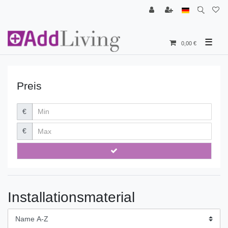
☰
0,00 €
Preis
€
€
Installationsmaterial