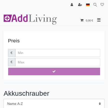
☰
0,00 €
Preis
€
€
Akkuschrauber