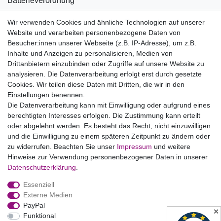
Batterieverordnung
Informationen zu Elektro- und Elektronikgeräten
Wir verwenden Cookies und ähnliche Technologien auf unserer
Website und verarbeiten personenbezogene Daten von
Bildnachweise
Besucher:innen unserer Webseite (z.B. IP-Adresse), um z.B.
AGB
Inhalte und Anzeigen zu personalisieren, Medien von
Drittanbietern einzubinden oder Zugriffe auf unsere Website zu
Vertrag widerrufen
analysieren. Die Datenverarbeitung erfolgt erst durch gesetzte
Cookies. Wir teilen diese Daten mit Dritten, die wir in den
Einstellungen benennen.
B2BKunden
Die Datenverarbeitung kann mit Einwilligung oder aufgrund eines
berechtigten Interesses erfolgen. Die Zustimmung kann erteilt
oder abgelehnt werden. Es besteht das Recht, nicht einzuwilligen
Zum Händlerbereich
und die Einwilligung zu einem späteren Zeitpunkt zu ändern oder
zu widerrufen. Beachten Sie unser
Impressum
und weitere
PrivatKunden
Hinweise zur Verwendung personenbezogener Daten in unserer
Daten­schutz­erklärung
.
Neukundenanmeldung
Essenziell
Mein Konto
Externe Medien
PayPal
Zahlung & Versand
✕
Funktional