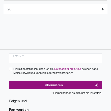
Newsletter
E-MAIL **
Honig
Hiermit bestätige ich, dass ich die
Daten­schutz­erklärung
gelesen habe.
Meine Einwilligung kann ich jederzeit widerrufen.**
Abonnieren
** Hierbei handelt es sich um ein Pflichtfeld.
Folgen und
Fan werden