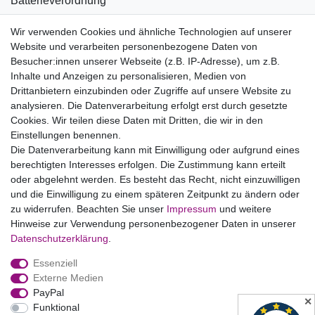
Batterieverordnung
Informationen zu Elektro- und Elektronikgeräten
Wir verwenden Cookies und ähnliche Technologien auf unserer
Website und verarbeiten personenbezogene Daten von
Bildnachweise
Besucher:innen unserer Webseite (z.B. IP-Adresse), um z.B.
AGB
Inhalte und Anzeigen zu personalisieren, Medien von
Drittanbietern einzubinden oder Zugriffe auf unsere Website zu
Vertrag widerrufen
analysieren. Die Datenverarbeitung erfolgt erst durch gesetzte
Cookies. Wir teilen diese Daten mit Dritten, die wir in den
Einstellungen benennen.
B2BKunden
Die Datenverarbeitung kann mit Einwilligung oder aufgrund eines
berechtigten Interesses erfolgen. Die Zustimmung kann erteilt
oder abgelehnt werden. Es besteht das Recht, nicht einzuwilligen
Zum Händlerbereich
und die Einwilligung zu einem späteren Zeitpunkt zu ändern oder
zu widerrufen. Beachten Sie unser
Impressum
und weitere
PrivatKunden
Hinweise zur Verwendung personenbezogener Daten in unserer
Daten­schutz­erklärung
.
Neukundenanmeldung
Essenziell
Mein Konto
Externe Medien
PayPal
Zahlung & Versand
✕
Funktional