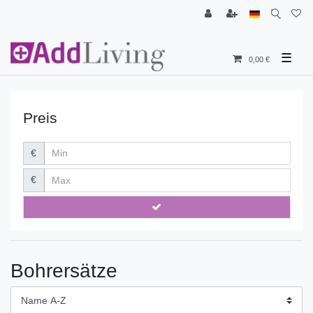
☰
0,00 €
Preis
€
€
Bohrersätze