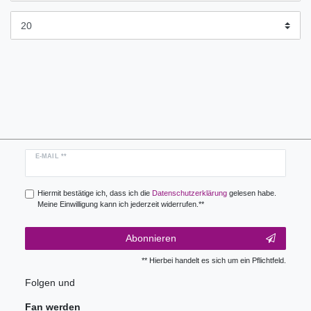
Newsletter
E-MAIL **
Honig
Hiermit bestätige ich, dass ich die
Daten­schutz­erklärung
gelesen habe.
Meine Einwilligung kann ich jederzeit widerrufen.**
Abonnieren
** Hierbei handelt es sich um ein Pflichtfeld.
Folgen und
Fan werden