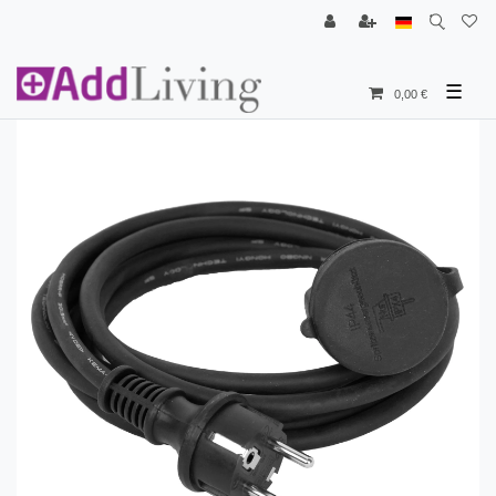
☰
0,00 €