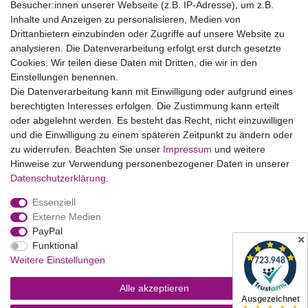
Besucher:innen unserer Webseite (z.B. IP-Adresse), um z.B.
AGB
Inhalte und Anzeigen zu personalisieren, Medien von
Drittanbietern einzubinden oder Zugriffe auf unsere Website zu
Vertrag widerrufen
analysieren. Die Datenverarbeitung erfolgt erst durch gesetzte
Cookies. Wir teilen diese Daten mit Dritten, die wir in den
Einstellungen benennen.
B2BKunden
Die Datenverarbeitung kann mit Einwilligung oder aufgrund eines
berechtigten Interesses erfolgen. Die Zustimmung kann erteilt
oder abgelehnt werden. Es besteht das Recht, nicht einzuwilligen
Zum Händlerbereich
und die Einwilligung zu einem späteren Zeitpunkt zu ändern oder
zu widerrufen. Beachten Sie unser
Impressum
und weitere
PrivatKunden
Hinweise zur Verwendung personenbezogener Daten in unserer
Daten­schutz­erklärung
.
Neukundenanmeldung
Essenziell
Mein Konto
Externe Medien
PayPal
Zahlung & Versand
✕
Funktional
Weitere Einstellungen
Alle akzeptieren