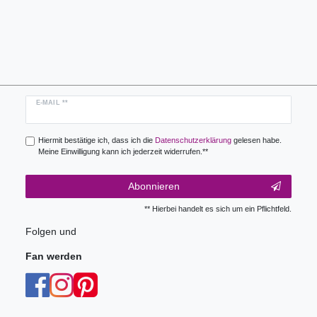
Newsletter
E-MAIL **
Honig
Hiermit bestätige ich, dass ich die
Daten­schutz­erklärung
gelesen habe.
Meine Einwilligung kann ich jederzeit widerrufen.**
Abonnieren
** Hierbei handelt es sich um ein Pflichtfeld.
Folgen und
Fan werden