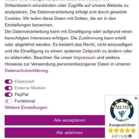
Drittanbietern einzubinden oder Zugriffe auf unsere Website zu
Vertrag widerrufen
analysieren. Die Datenverarbeitung erfolgt erst durch gesetzte
Cookies. Wir teilen diese Daten mit Dritten, die wir in den
Einstellungen benennen.
B2BKunden
Die Datenverarbeitung kann mit Einwilligung oder aufgrund eines
berechtigten Interesses erfolgen. Die Zustimmung kann erteilt
oder abgelehnt werden. Es besteht das Recht, nicht einzuwilligen
Zum Händlerbereich
und die Einwilligung zu einem späteren Zeitpunkt zu ändern oder
zu widerrufen. Beachten Sie unser
Impressum
und weitere
PrivatKunden
Hinweise zur Verwendung personenbezogener Daten in unserer
Daten­schutz­erklärung
.
Neukundenanmeldung
Essenziell
Mein Konto
Externe Medien
PayPal
Zahlung & Versand
✕
Funktional
Weitere Einstellungen
Alle akzeptieren
Alle ablehnen