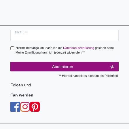
Newsletter
E-MAIL **
Honig
Hiermit bestätige ich, dass ich die
Daten­schutz­erklärung
gelesen habe.
Meine Einwilligung kann ich jederzeit widerrufen.**
Abonnieren
** Hierbei handelt es sich um ein Pflichtfeld.
Folgen und
Fan werden