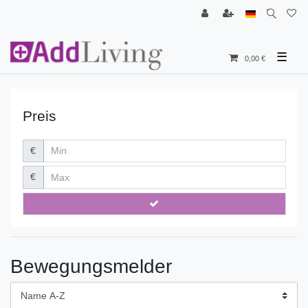
☰
0,00 €
Preis
€
€
Bewegungsmelder