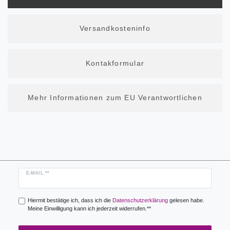
Versandkosteninfo
Kontakformular
Mehr Informationen zum EU Verantwortlichen
Newsletter
E-MAIL **
Honig
Hiermit bestätige ich, dass ich die
Daten­schutz­erklärung
gelesen habe.
Meine Einwilligung kann ich jederzeit widerrufen.**