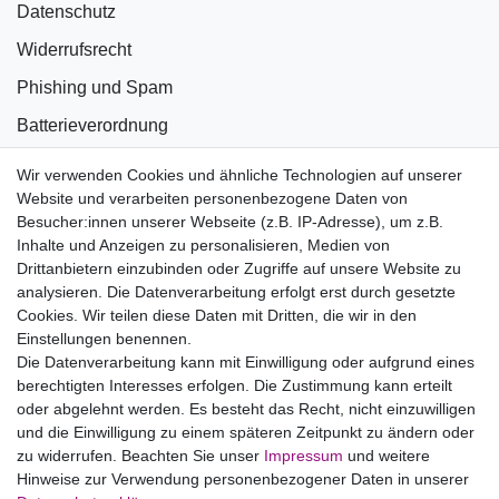
Datenschutz
Widerrufsrecht
Phishing und Spam
Batterieverordnung
Informationen zu Elektro- und Elektronikgeräten
Wir verwenden Cookies und ähnliche Technologien auf unserer
Website und verarbeiten personenbezogene Daten von
Bildnachweise
Besucher:innen unserer Webseite (z.B. IP-Adresse), um z.B.
AGB
Inhalte und Anzeigen zu personalisieren, Medien von
Drittanbietern einzubinden oder Zugriffe auf unsere Website zu
Vertrag widerrufen
analysieren. Die Datenverarbeitung erfolgt erst durch gesetzte
Cookies. Wir teilen diese Daten mit Dritten, die wir in den
Einstellungen benennen.
B2BKunden
Die Datenverarbeitung kann mit Einwilligung oder aufgrund eines
berechtigten Interesses erfolgen. Die Zustimmung kann erteilt
oder abgelehnt werden. Es besteht das Recht, nicht einzuwilligen
Zum Händlerbereich
und die Einwilligung zu einem späteren Zeitpunkt zu ändern oder
zu widerrufen. Beachten Sie unser
Impressum
und weitere
PrivatKunden
Hinweise zur Verwendung personenbezogener Daten in unserer