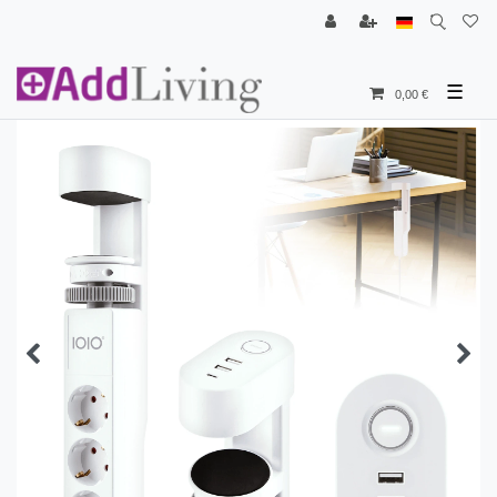
☰
0,00 €