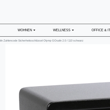
WOHNEN
WELLNESS
OFFICE & I
afe Zahlencode Sicherheitsschlüssel Olymp GOsafe 2.0 / 110 schwarz