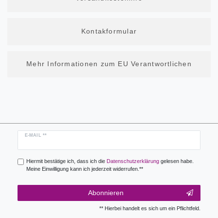
Kontakformular
Mehr Informationen zum EU Verantwortlichen
Newsletter
E-MAIL **
Honig
Hiermit bestätige ich, dass ich die
Daten­schutz­erklärung
gelesen habe.
Meine Einwilligung kann ich jederzeit widerrufen.**
Abonnieren
** Hierbei handelt es sich um ein Pflichtfeld.