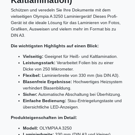
Kaltlamination)
Schützen und veredeln Sie Ihre Dokumente mit dem
vielseitigen Olympia A 3250 Laminiergerät! Dieses Profi-
Gerät ist die ideale Lösung für das Laminieren von Fotos,
Grafiken, Ausweisen und vielem mehr im Format bis zu
DIN A3.
Die wichtigsten Highlights auf einen Blick:
Vielseitig:
Geeignet für Heiß- und Kaltlamination.
Leistungsstark:
Verarbeitet Folien bis zu einer
Dicke von 250 Mikrometer.
Flexibel:
Laminierbreite von 330 mm (bis DIN A3).
Blasenfreie Ergebnisse:
Hochwertiges Heizsystem
verhindert Blasenbildung.
Sicher:
Automatische Abschaltung bei Überhitzung.
Einfache Bedienung:
Stau-Entriegelungstaste und
übersichtliche LED-Anzeigen.
Produkteigenschaften im Detail:
Modell:
OLYMPIA A 3250
Laminierbreite:
330 mm (DIN A3 und kleiner)