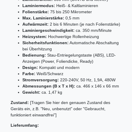
Laminiermodus:
Heiß- & Kaltlaminieren
Folienstärke:
75 bis 250 Mikrometer
Max. Laminierstärke:
0,5 mm
Aufwärmzeit:
2 bis 6 Minuten (je nach Folienstärke)
Laminiergeschwindigkeit:
ca. 350 mm/Minute
Heizsystem:
Hochwertige Rollenheizung
Sicherheitsfunktionen:
Automatische Abschaltung
bei Überhitzung
Bedienung:
Stau-Entriegelungstaste (ABS), LED-
Anzeigen (Power, Foliendicke, Ready)
Design:
Kompakt und modern
Farbe:
Weiß/Schwarz
Stromversorgung:
220-240V, 50 Hz, 1,9A, 480W
Abmessungen (B x T x H):
ca. 466 x 146 x 66 mm
Gewicht:
ca. 1,47 kg
Zustand:
[Tragen Sie hier den genauen Zustand des
Geräts ein, z.B. "Neu, unbenutzt" oder "Gebraucht,
funktioniert einwandfrei"]
Lieferumfang: