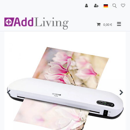
☰
0,00 €