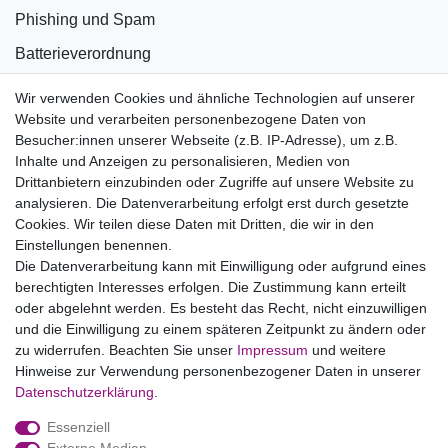
Phishing und Spam
Batterieverordnung
Informationen zu Elektro- und Elektronikgeräten
Wir verwenden Cookies und ähnliche Technologien auf unserer
Website und verarbeiten personenbezogene Daten von
Bildnachweise
Besucher:innen unserer Webseite (z.B. IP-Adresse), um z.B.
AGB
Inhalte und Anzeigen zu personalisieren, Medien von
Drittanbietern einzubinden oder Zugriffe auf unsere Website zu
Vertrag widerrufen
analysieren. Die Datenverarbeitung erfolgt erst durch gesetzte
Cookies. Wir teilen diese Daten mit Dritten, die wir in den
Einstellungen benennen.
B2BKunden
Die Datenverarbeitung kann mit Einwilligung oder aufgrund eines
berechtigten Interesses erfolgen. Die Zustimmung kann erteilt
oder abgelehnt werden. Es besteht das Recht, nicht einzuwilligen
Zum Händlerbereich
und die Einwilligung zu einem späteren Zeitpunkt zu ändern oder
zu widerrufen. Beachten Sie unser
Impressum
und weitere
PrivatKunden
Hinweise zur Verwendung personenbezogener Daten in unserer
Daten­schutz­erklärung
.
Neukundenanmeldung
Essenziell
Mein Konto