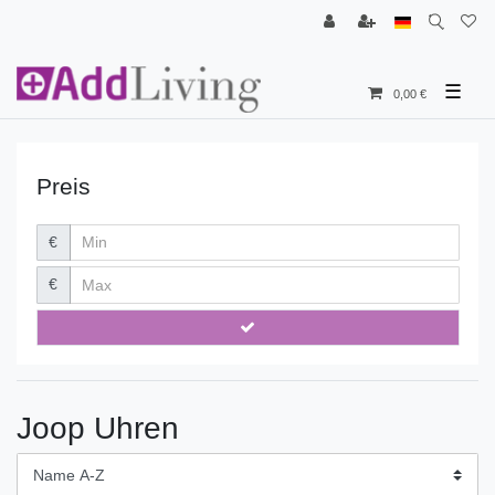
☰
0,00 €
Preis
€
€
Joop Uhren