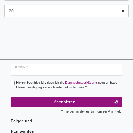
Newsletter
E-MAIL **
Honig
Hiermit bestätige ich, dass ich die
Daten­schutz­erklärung
gelesen habe.
Meine Einwilligung kann ich jederzeit widerrufen.**
Abonnieren
** Hierbei handelt es sich um ein Pflichtfeld.
Folgen und
Fan werden