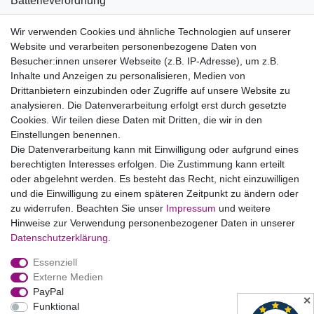
Batterieverordnung
Informationen zu Elektro- und Elektronikgeräten
Wir verwenden Cookies und ähnliche Technologien auf unserer
Website und verarbeiten personenbezogene Daten von
Bildnachweise
Besucher:innen unserer Webseite (z.B. IP-Adresse), um z.B.
AGB
Inhalte und Anzeigen zu personalisieren, Medien von
Drittanbietern einzubinden oder Zugriffe auf unsere Website zu
Vertrag widerrufen
analysieren. Die Datenverarbeitung erfolgt erst durch gesetzte
Cookies. Wir teilen diese Daten mit Dritten, die wir in den
Einstellungen benennen.
B2BKunden
Die Datenverarbeitung kann mit Einwilligung oder aufgrund eines
berechtigten Interesses erfolgen. Die Zustimmung kann erteilt
oder abgelehnt werden. Es besteht das Recht, nicht einzuwilligen
Zum Händlerbereich
und die Einwilligung zu einem späteren Zeitpunkt zu ändern oder
zu widerrufen. Beachten Sie unser
Impressum
und weitere
PrivatKunden
Hinweise zur Verwendung personenbezogener Daten in unserer
Daten­schutz­erklärung
.
Neukundenanmeldung
Essenziell
Mein Konto
Externe Medien
PayPal
Zahlung & Versand
✕
Funktional