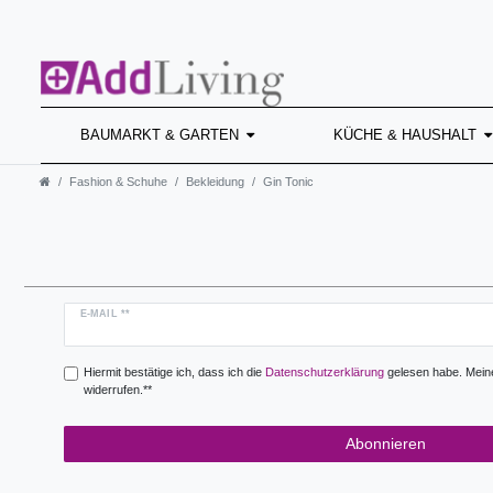
BAUMARKT & GARTEN
KÜCHE & HAUSHALT
Fashion & Schuhe
Bekleidung
Gin Tonic
Newsletter
E-MAIL **
Honig
Hiermit bestätige ich, dass ich die
Daten­schutz­erklärung
gelesen habe. Meine 
widerrufen.**
Abonnieren