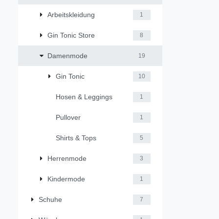
Arbeitskleidung
1
Gin Tonic Store
8
Damenmode
19
Gin Tonic
10
Hosen & Leggings
1
Pullover
1
Shirts & Tops
5
Herrenmode
3
Kindermode
1
Schuhe
7