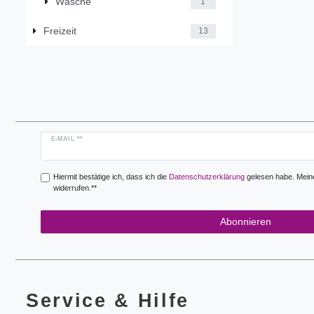
Wäsche
1
Freizeit
13
Newsletter
E-MAIL **
Honig
Hiermit bestätige ich, dass ich die
Daten­schutz­erklärung
gelesen habe. Meine 
widerrufen.**
Abonnieren
Service & Hilfe