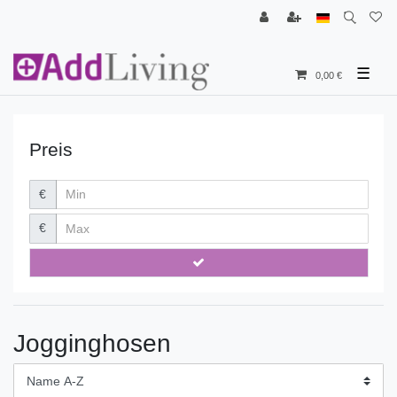
☰
0,00 €
Preis
€
€
Jogginghosen