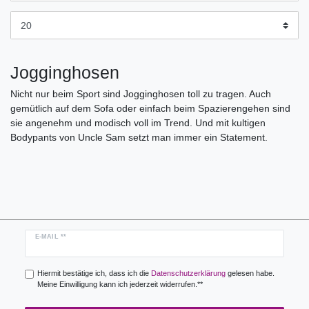
Jogginghosen
Nicht nur beim Sport sind Jogginghosen toll zu tragen. Auch
gemütlich auf dem Sofa oder einfach beim Spazierengehen sind
sie angenehm und modisch voll im Trend. Und mit kultigen
Bodypants von Uncle Sam setzt man immer ein Statement.
Newsletter
E-MAIL **
Honig
Hiermit bestätige ich, dass ich die
Daten­schutz­erklärung
gelesen habe.
Meine Einwilligung kann ich jederzeit widerrufen.**