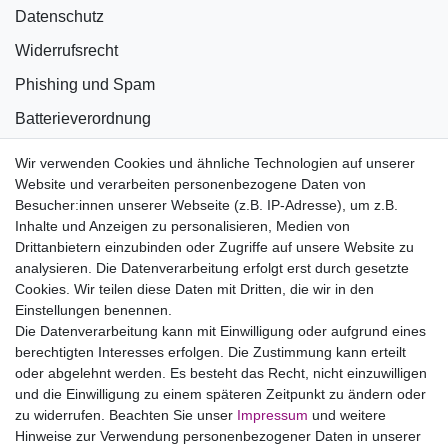
Datenschutz
Widerrufsrecht
Phishing und Spam
Batterieverordnung
Informationen zu Elektro- und Elektronikgeräten
Wir verwenden Cookies und ähnliche Technologien auf unserer
Website und verarbeiten personenbezogene Daten von
Bildnachweise
Besucher:innen unserer Webseite (z.B. IP-Adresse), um z.B.
AGB
Inhalte und Anzeigen zu personalisieren, Medien von
Drittanbietern einzubinden oder Zugriffe auf unsere Website zu
Vertrag widerrufen
analysieren. Die Datenverarbeitung erfolgt erst durch gesetzte
Cookies. Wir teilen diese Daten mit Dritten, die wir in den
Einstellungen benennen.
B2BKunden
Die Datenverarbeitung kann mit Einwilligung oder aufgrund eines
berechtigten Interesses erfolgen. Die Zustimmung kann erteilt
oder abgelehnt werden. Es besteht das Recht, nicht einzuwilligen
Zum Händlerbereich
und die Einwilligung zu einem späteren Zeitpunkt zu ändern oder
zu widerrufen. Beachten Sie unser
Impressum
und weitere
PrivatKunden
Hinweise zur Verwendung personenbezogener Daten in unserer