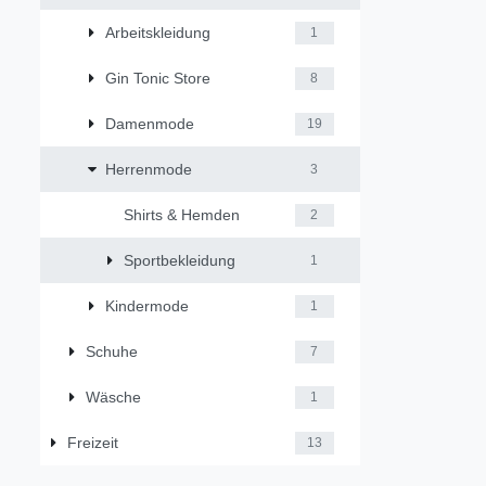
Arbeitskleidung
1
Gin Tonic Store
8
Damenmode
19
Herrenmode
3
Shirts & Hemden
2
Sportbekleidung
1
Kindermode
1
Schuhe
7
Wäsche
1
Freizeit
13