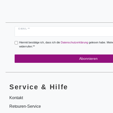
Newsletter
E-MAIL **
Honig
Hiermit bestätige ich, dass ich die
Daten­schutz­erklärung
gelesen habe. Meine 
widerrufen.**
Abonnieren
Service & Hilfe
Kontakt
Retouren-Service