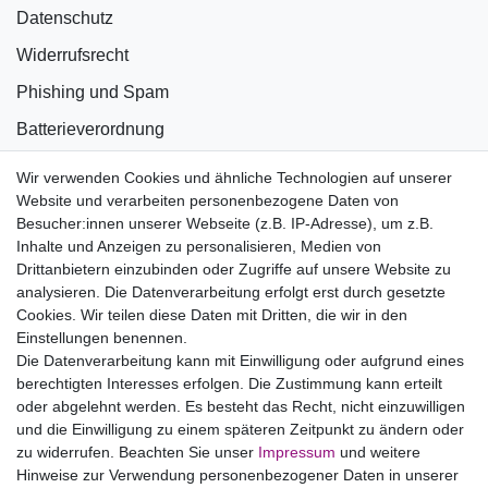
Datenschutz
Widerrufsrecht
Phishing und Spam
Batterieverordnung
Informationen zu Elektro- und Elektronikgeräten
Wir verwenden Cookies und ähnliche Technologien auf unserer
Website und verarbeiten personenbezogene Daten von
Bildnachweise
Besucher:innen unserer Webseite (z.B. IP-Adresse), um z.B.
AGB
Inhalte und Anzeigen zu personalisieren, Medien von
Drittanbietern einzubinden oder Zugriffe auf unsere Website zu
Vertrag widerrufen
analysieren. Die Datenverarbeitung erfolgt erst durch gesetzte
Cookies. Wir teilen diese Daten mit Dritten, die wir in den
Einstellungen benennen.
B2BKunden
Die Datenverarbeitung kann mit Einwilligung oder aufgrund eines
berechtigten Interesses erfolgen. Die Zustimmung kann erteilt
oder abgelehnt werden. Es besteht das Recht, nicht einzuwilligen
Zum Händlerbereich
und die Einwilligung zu einem späteren Zeitpunkt zu ändern oder
zu widerrufen. Beachten Sie unser
Impressum
und weitere
PrivatKunden
Hinweise zur Verwendung personenbezogener Daten in unserer