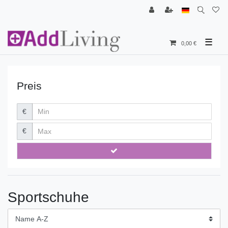
☰
0,00 €
Preis
€
€
Sportschuhe