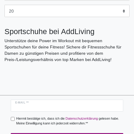
Sportschuhe bei AddLiving
Unterstütze deine Power im Workout mit bequemen
Sportschuhen für deine Fitness! Sichere dir Fitnessschuhe für
Damen zu günstigen Preisen und profitiere von dem
Preis-/Leistungsverhältnis von top Marken bei AddLiving!
Newsletter
E-MAIL **
Honig
Hiermit bestätige ich, dass ich die
Daten­schutz­erklärung
gelesen habe.
Meine Einwilligung kann ich jederzeit widerrufen.**