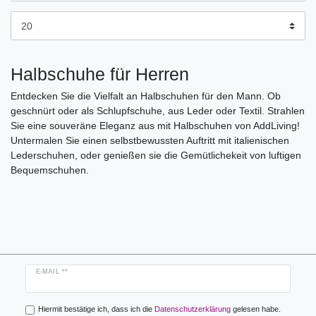
Halbschuhe für Herren
Entdecken Sie die Vielfalt an Halbschuhen für den Mann. Ob
geschnürt oder als Schlupfschuhe, aus Leder oder Textil. Strahlen
Sie eine souveräne Eleganz aus mit Halbschuhen von AddLiving!
Untermalen Sie einen selbstbewussten Auftritt mit italienischen
Lederschuhen, oder genießen sie die Gemütlichekeit von luftigen
Bequemschuhen.
Newsletter
E-MAIL **
Honig
Hiermit bestätige ich, dass ich die
Daten­schutz­erklärung
gelesen habe.