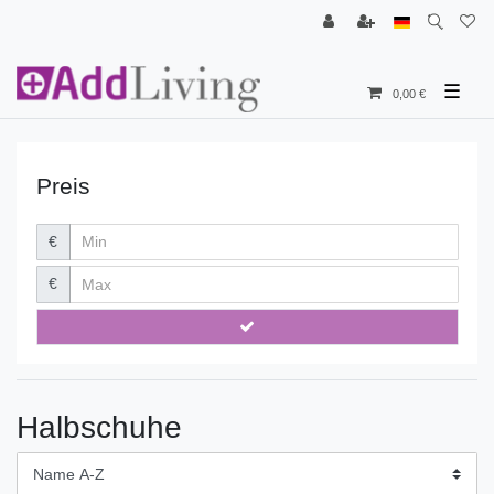
☰
0,00 €
Preis
€
€
Halbschuhe