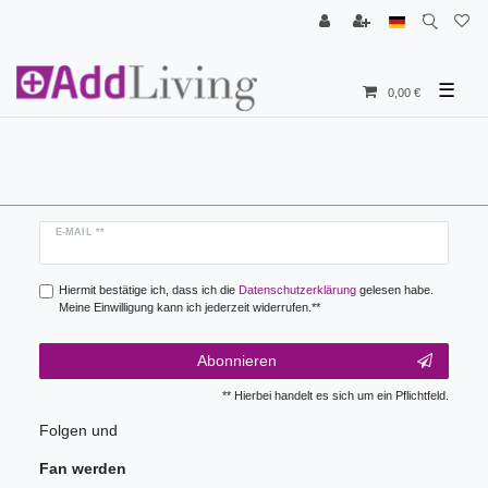
☰
0,00 €
Newsletter
E-MAIL **
Honig
Hiermit bestätige ich, dass ich die
Daten­schutz­erklärung
gelesen habe.
Meine Einwilligung kann ich jederzeit widerrufen.**
Abonnieren
** Hierbei handelt es sich um ein Pflichtfeld.
Folgen und
Fan werden