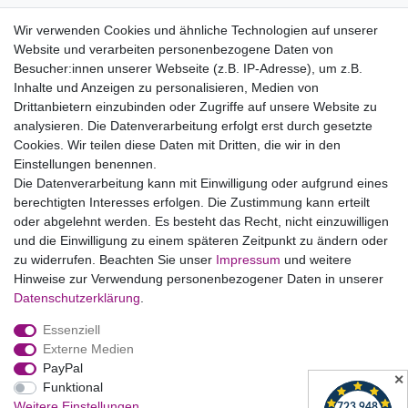
Informationen zu Elektro- und Elektronikgeräten
Wir verwenden Cookies und ähnliche Technologien auf unserer
Website und verarbeiten personenbezogene Daten von
Bildnachweise
Besucher:innen unserer Webseite (z.B. IP-Adresse), um z.B.
AGB
Inhalte und Anzeigen zu personalisieren, Medien von
Drittanbietern einzubinden oder Zugriffe auf unsere Website zu
Vertrag widerrufen
analysieren. Die Datenverarbeitung erfolgt erst durch gesetzte
Cookies. Wir teilen diese Daten mit Dritten, die wir in den
Einstellungen benennen.
B2BKunden
Die Datenverarbeitung kann mit Einwilligung oder aufgrund eines
berechtigten Interesses erfolgen. Die Zustimmung kann erteilt
oder abgelehnt werden. Es besteht das Recht, nicht einzuwilligen
Zum Händlerbereich
und die Einwilligung zu einem späteren Zeitpunkt zu ändern oder
zu widerrufen. Beachten Sie unser
Impressum
und weitere
PrivatKunden
Hinweise zur Verwendung personenbezogener Daten in unserer
Daten­schutz­erklärung
.
Neukundenanmeldung
Essenziell
Mein Konto
Externe Medien
PayPal
Zahlung & Versand
✕
Funktional
Weitere Einstellungen