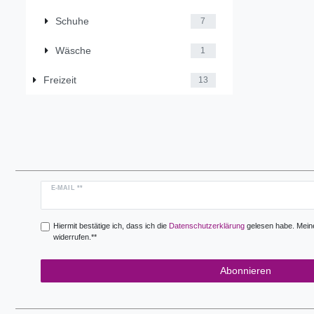
Schuhe
7
Wäsche
1
Freizeit
13
Newsletter
E-MAIL **
Honig
Hiermit bestätige ich, dass ich die
Daten­schutz­erklärung
gelesen habe. Meine 
widerrufen.**
Abonnieren