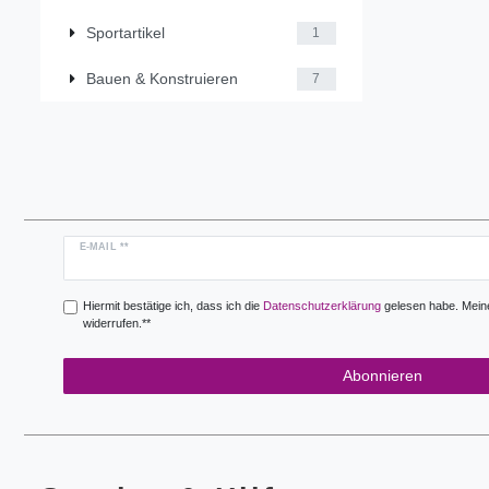
Sportartikel
1
Bauen & Konstruieren
7
Newsletter
E-MAIL **
Honig
Hiermit bestätige ich, dass ich die
Daten­schutz­erklärung
gelesen habe. Meine 
widerrufen.**
Abonnieren