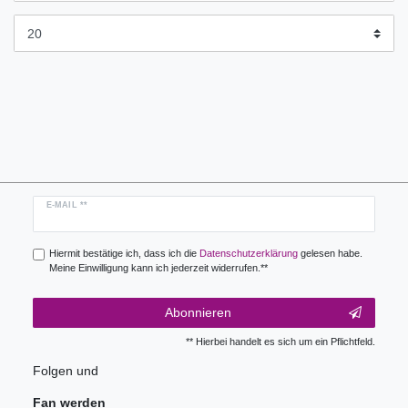
Newsletter
E-MAIL **
Honig
Hiermit bestätige ich, dass ich die
Daten­schutz­erklärung
gelesen habe.
Meine Einwilligung kann ich jederzeit widerrufen.**
Abonnieren
** Hierbei handelt es sich um ein Pflichtfeld.
Folgen und
Fan werden