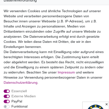
Batterieverordnung
Informationen zu Elektro- und Elektronikgeräten
Wir verwenden Cookies und ähnliche Technologien auf unserer
Website und verarbeiten personenbezogene Daten von
Bildnachweise
Besucher:innen unserer Webseite (z.B. IP-Adresse), um z.B.
AGB
Inhalte und Anzeigen zu personalisieren, Medien von
Drittanbietern einzubinden oder Zugriffe auf unsere Website zu
Vertrag widerrufen
analysieren. Die Datenverarbeitung erfolgt erst durch gesetzte
Cookies. Wir teilen diese Daten mit Dritten, die wir in den
Einstellungen benennen.
B2BKunden
Die Datenverarbeitung kann mit Einwilligung oder aufgrund eines
berechtigten Interesses erfolgen. Die Zustimmung kann erteilt
oder abgelehnt werden. Es besteht das Recht, nicht einzuwilligen
Zum Händlerbereich
und die Einwilligung zu einem späteren Zeitpunkt zu ändern oder
zu widerrufen. Beachten Sie unser
Impressum
und weitere
PrivatKunden
Hinweise zur Verwendung personenbezogener Daten in unserer
Daten­schutz­erklärung
.
Neukundenanmeldung
Essenziell
Mein Konto
Externe Medien
PayPal
Zahlung & Versand
✕
Funktional