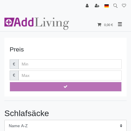
☰
0,00 €
Preis
€
€
Schlafsäcke