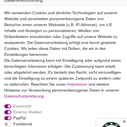
Batterieverordnung
Informationen zu Elektro- und Elektronikgeräten
Wir verwenden Cookies und ähnliche Technologien auf unserer
Website und verarbeiten personenbezogene Daten von
Bildnachweise
Besucher:innen unserer Webseite (z.B. IP-Adresse), um z.B.
AGB
Inhalte und Anzeigen zu personalisieren, Medien von
Drittanbietern einzubinden oder Zugriffe auf unsere Website zu
Vertrag widerrufen
analysieren. Die Datenverarbeitung erfolgt erst durch gesetzte
Cookies. Wir teilen diese Daten mit Dritten, die wir in den
Einstellungen benennen.
B2BKunden
Die Datenverarbeitung kann mit Einwilligung oder aufgrund eines
berechtigten Interesses erfolgen. Die Zustimmung kann erteilt
oder abgelehnt werden. Es besteht das Recht, nicht einzuwilligen
Zum Händlerbereich
und die Einwilligung zu einem späteren Zeitpunkt zu ändern oder
zu widerrufen. Beachten Sie unser
Impressum
und weitere
PrivatKunden
Hinweise zur Verwendung personenbezogener Daten in unserer
Daten­schutz­erklärung
.
Neukundenanmeldung
Essenziell
Mein Konto
Externe Medien
PayPal
Zahlung & Versand
✕
Funktional