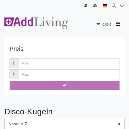
☰
0,00 €
Preis
€
€
Disco-Kugeln