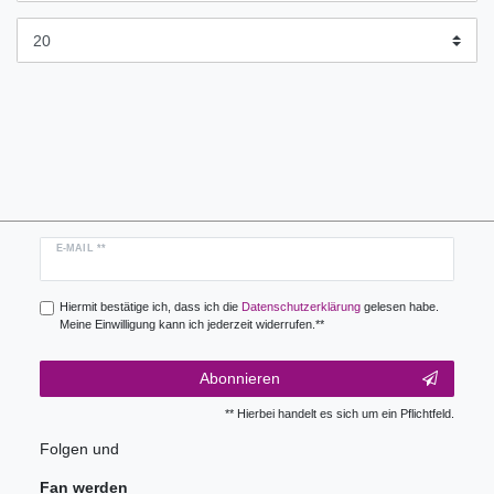
Newsletter
E-MAIL **
Honig
Hiermit bestätige ich, dass ich die
Daten­schutz­erklärung
gelesen habe.
Meine Einwilligung kann ich jederzeit widerrufen.**
Abonnieren
** Hierbei handelt es sich um ein Pflichtfeld.
Folgen und
Fan werden