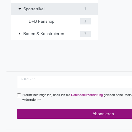
Sportartikel
1
DFB Fanshop
1
Bauen & Konstruieren
7
Newsletter
E-MAIL **
Honig
Hiermit bestätige ich, dass ich die
Daten­schutz­erklärung
gelesen habe. Meine 
widerrufen.**
Abonnieren