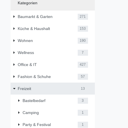
Kategorien
Baumarkt & Garten
271
Küche & Haushalt
153
Wohnen
190
Wellness
7
Office & IT
427
Fashion & Schuhe
57
Freizeit
13
Bastelbedarf
3
Camping
1
Party & Festival
1