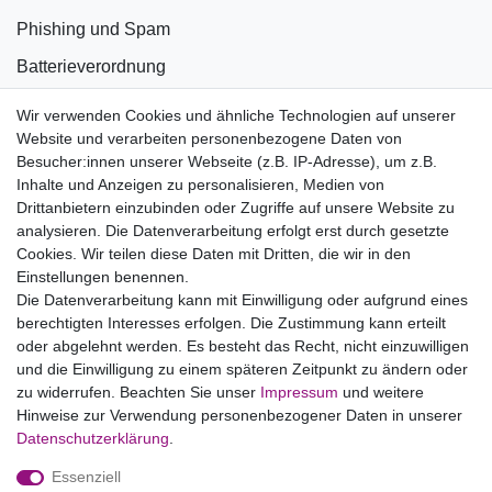
Phishing und Spam
Batterieverordnung
Informationen zu Elektro- und Elektronikgeräten
Wir verwenden Cookies und ähnliche Technologien auf unserer
Website und verarbeiten personenbezogene Daten von
Bildnachweise
Besucher:innen unserer Webseite (z.B. IP-Adresse), um z.B.
AGB
Inhalte und Anzeigen zu personalisieren, Medien von
Drittanbietern einzubinden oder Zugriffe auf unsere Website zu
Vertrag widerrufen
analysieren. Die Datenverarbeitung erfolgt erst durch gesetzte
Cookies. Wir teilen diese Daten mit Dritten, die wir in den
Einstellungen benennen.
B2BKunden
Die Datenverarbeitung kann mit Einwilligung oder aufgrund eines
berechtigten Interesses erfolgen. Die Zustimmung kann erteilt
oder abgelehnt werden. Es besteht das Recht, nicht einzuwilligen
Zum Händlerbereich
und die Einwilligung zu einem späteren Zeitpunkt zu ändern oder
zu widerrufen. Beachten Sie unser
Impressum
und weitere
PrivatKunden
Hinweise zur Verwendung personenbezogener Daten in unserer
Daten­schutz­erklärung
.
Neukundenanmeldung
Essenziell
Mein Konto