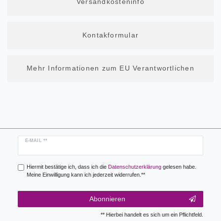
Versandkosteninfo
Kontakformular
Mehr Informationen zum EU Verantwortlichen
Newsletter
E-MAIL **
Honig
Hiermit bestätige ich, dass ich die
Daten­schutz­erklärung
gelesen habe.
Meine Einwilligung kann ich jederzeit widerrufen.**
Abonnieren
** Hierbei handelt es sich um ein Pflichtfeld.