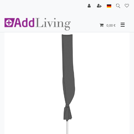
☰
0,00 €