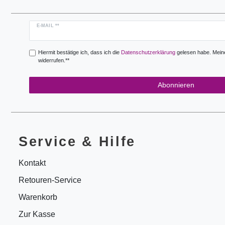
Newsletter
E-MAIL **
Honig
Hiermit bestätige ich, dass ich die
Daten­schutz­erklärung
gelesen habe. Meine 
widerrufen.**
Abonnieren
Service & Hilfe
Kontakt
Retouren-Service
Warenkorb
Zur Kasse