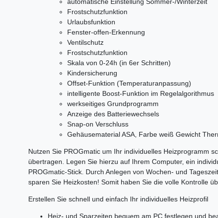
automatische Einstellung Sommer-/Winterzeit
Frostschutzfunktion
Urlaubsfunktion
Fenster-offen-Erkennung
Ventilschutz
Frostschutzfunktion
Skala von 0-24h (in 6er Schritten)
Kindersicherung
Offset-Funktion (Temperaturanpassung)
intelligente Boost-Funktion im Regelalgorithmus
werkseitiges Grundprogramm
Anzeige des Batteriewechsels
Snap-on Verschluss
Gehäusematerial ASA, Farbe weiß Gewicht The
Nutzen Sie PROGmatic um Ihr individuelles Heizprogramm sch
übertragen. Legen Sie hierzu auf Ihrem Computer, ein individ
PROGmatic-Stick. Durch Anlegen von Wochen- und Tageszeit
sparen Sie Heizkosten! Somit haben Sie die volle Kontrolle ü
Erstellen Sie schnell und einfach Ihr individuelles Heizprofil
Heiz- und Sparzeiten bequem am PC festlegen und bea