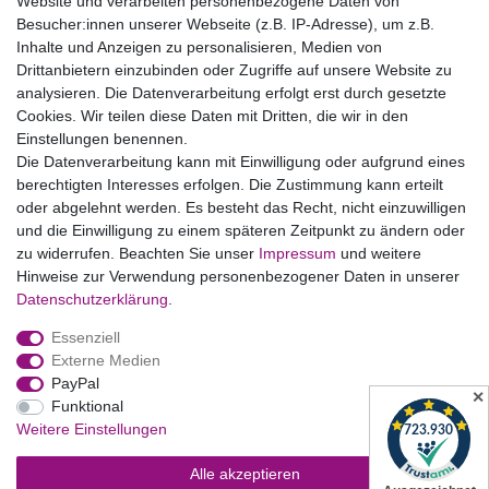
Website und verarbeiten personenbezogene Daten von
Bildnachweise
Besucher:innen unserer Webseite (z.B. IP-Adresse), um z.B.
AGB
Inhalte und Anzeigen zu personalisieren, Medien von
Drittanbietern einzubinden oder Zugriffe auf unsere Website zu
Vertrag widerrufen
analysieren. Die Datenverarbeitung erfolgt erst durch gesetzte
Cookies. Wir teilen diese Daten mit Dritten, die wir in den
Einstellungen benennen.
B2BKunden
Die Datenverarbeitung kann mit Einwilligung oder aufgrund eines
berechtigten Interesses erfolgen. Die Zustimmung kann erteilt
oder abgelehnt werden. Es besteht das Recht, nicht einzuwilligen
Zum Händlerbereich
und die Einwilligung zu einem späteren Zeitpunkt zu ändern oder
zu widerrufen. Beachten Sie unser
Impressum
und weitere
PrivatKunden
Hinweise zur Verwendung personenbezogener Daten in unserer
Daten­schutz­erklärung
.
Neukundenanmeldung
Essenziell
Mein Konto
Externe Medien
PayPal
Zahlung & Versand
✕
Funktional
Weitere Einstellungen
Alle akzeptieren