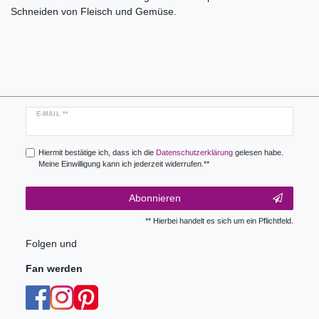
Schneiden von Fleisch und Gemüse.
Newsletter
E-MAIL **
Honig
Hiermit bestätige ich, dass ich die
Daten­schutz­erklärung
gelesen habe.
Meine Einwilligung kann ich jederzeit widerrufen.**
Abonnieren
** Hierbei handelt es sich um ein Pflichtfeld.
Folgen und
Fan werden