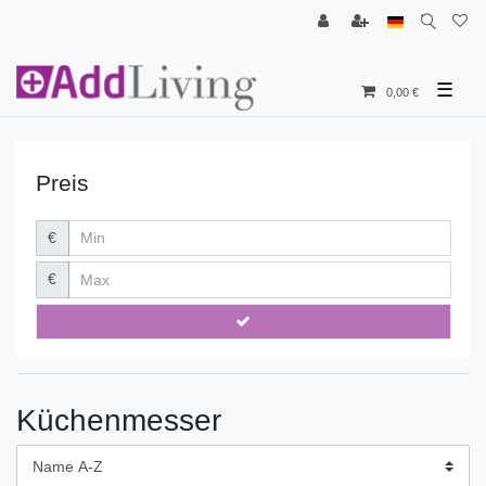
☰
0,00 €
Preis
€
€
Küchenmesser