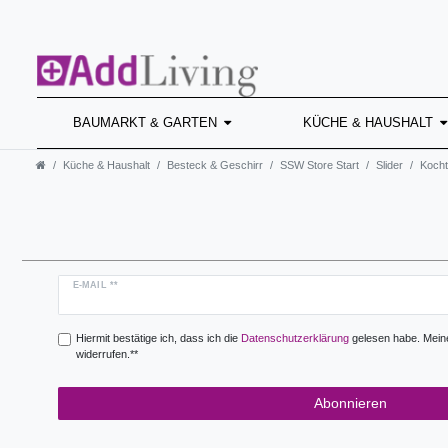
BAUMARKT & GARTEN
KÜCHE & HAUSHALT
Küche & Haushalt
Besteck & Geschirr
SSW Store Start
Slider
Kocht
Newsletter
E-MAIL **
Honig
Hiermit bestätige ich, dass ich die
Daten­schutz­erklärung
gelesen habe. Meine 
widerrufen.**
Abonnieren