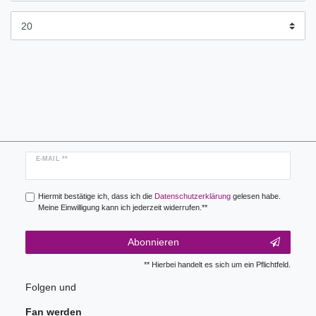
Newsletter
E-MAIL **
Honig
Hiermit bestätige ich, dass ich die
Daten­schutz­erklärung
gelesen habe.
Meine Einwilligung kann ich jederzeit widerrufen.**
Abonnieren
** Hierbei handelt es sich um ein Pflichtfeld.
Folgen und
Fan werden