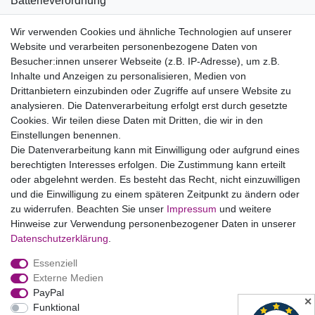
Batterieverordnung
Informationen zu Elektro- und Elektronikgeräten
Wir verwenden Cookies und ähnliche Technologien auf unserer
Website und verarbeiten personenbezogene Daten von
Bildnachweise
Besucher:innen unserer Webseite (z.B. IP-Adresse), um z.B.
AGB
Inhalte und Anzeigen zu personalisieren, Medien von
Drittanbietern einzubinden oder Zugriffe auf unsere Website zu
Vertrag widerrufen
analysieren. Die Datenverarbeitung erfolgt erst durch gesetzte
Cookies. Wir teilen diese Daten mit Dritten, die wir in den
Einstellungen benennen.
B2BKunden
Die Datenverarbeitung kann mit Einwilligung oder aufgrund eines
berechtigten Interesses erfolgen. Die Zustimmung kann erteilt
oder abgelehnt werden. Es besteht das Recht, nicht einzuwilligen
Zum Händlerbereich
und die Einwilligung zu einem späteren Zeitpunkt zu ändern oder
zu widerrufen. Beachten Sie unser
Impressum
und weitere
PrivatKunden
Hinweise zur Verwendung personenbezogener Daten in unserer
Daten­schutz­erklärung
.
Neukundenanmeldung
Essenziell
Mein Konto
Externe Medien
PayPal
Zahlung & Versand
✕
Funktional