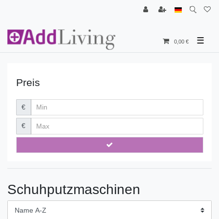
☰
0,00 €
Preis
€
€
Schuhputzmaschinen