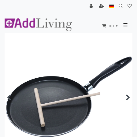
☰
0,00 €