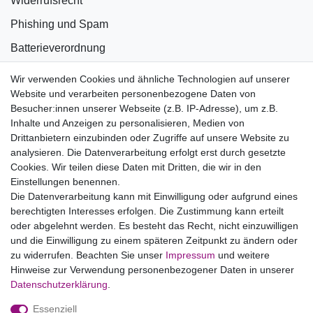
Widerrufsrecht
Phishing und Spam
Batterieverordnung
Informationen zu Elektro- und Elektronikgeräten
Wir verwenden Cookies und ähnliche Technologien auf unserer
Website und verarbeiten personenbezogene Daten von
Bildnachweise
Besucher:innen unserer Webseite (z.B. IP-Adresse), um z.B.
AGB
Inhalte und Anzeigen zu personalisieren, Medien von
Drittanbietern einzubinden oder Zugriffe auf unsere Website zu
Vertrag widerrufen
analysieren. Die Datenverarbeitung erfolgt erst durch gesetzte
Cookies. Wir teilen diese Daten mit Dritten, die wir in den
Einstellungen benennen.
B2BKunden
Die Datenverarbeitung kann mit Einwilligung oder aufgrund eines
berechtigten Interesses erfolgen. Die Zustimmung kann erteilt
oder abgelehnt werden. Es besteht das Recht, nicht einzuwilligen
Zum Händlerbereich
und die Einwilligung zu einem späteren Zeitpunkt zu ändern oder
zu widerrufen. Beachten Sie unser
Impressum
und weitere
PrivatKunden
Hinweise zur Verwendung personenbezogener Daten in unserer
Daten­schutz­erklärung
.
Neukundenanmeldung
Essenziell