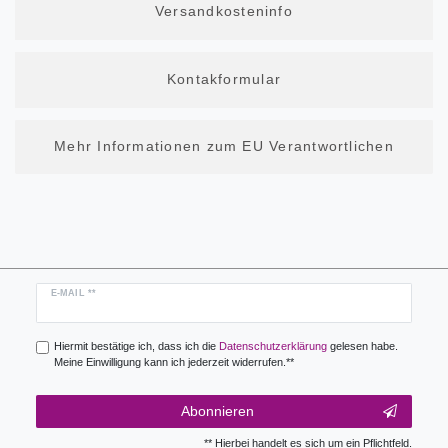
Versandkosteninfo
Kontakformular
Mehr Informationen zum EU Verantwortlichen
Newsletter
E-MAIL **
Honig
Hiermit bestätige ich, dass ich die
Daten­schutz­erklärung
gelesen habe.
Meine Einwilligung kann ich jederzeit widerrufen.**
Abonnieren
** Hierbei handelt es sich um ein Pflichtfeld.