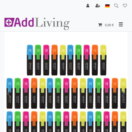
☰
0,00 €