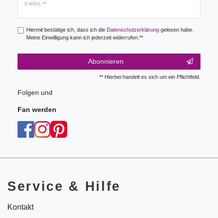
Newsletter
E-MAIL **
Honig
Hiermit bestätige ich, dass ich die
Daten­schutz­erklärung
gelesen habe.
Meine Einwilligung kann ich jederzeit widerrufen.**
Abonnieren
** Hierbei handelt es sich um ein Pflichtfeld.
Folgen und
Fan werden
Service & Hilfe
Kontakt