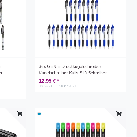
r
36x GENIE Druckkugelschreiber
er
Kugelschreiber Kulis Stift Schreiber
12,95 € *
36
Stück
| 0,36 € / Stück