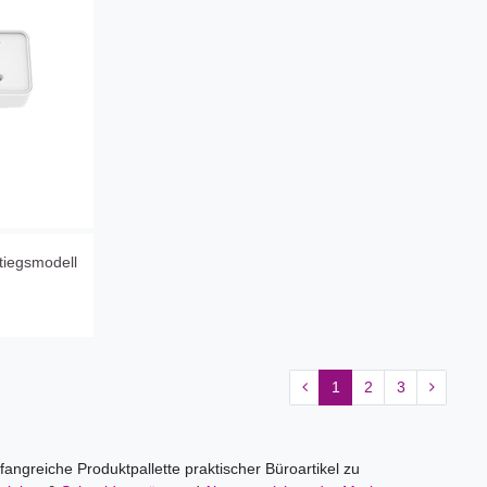
tiegsmodell
1
2
3
ngreiche Produktpallette praktischer Büroartikel zu