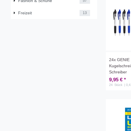
Fashion & Schuhe
57
Freizeit
13
24x GENIE 
Kugelschreibe
Schreiber
9,95 € *
24
Stück
| 0,4