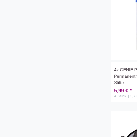
4x GENIE P
Permanentma
Stifte
5,99 € *
4
Stück
| 1,50