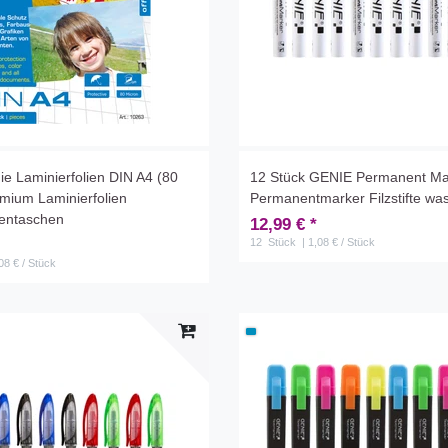
ie Laminierfolien DIN A4 (80
12 Stück GENIE Permanent Ma
mium Laminierfolien
Permanentmarker Filzstifte wass
ientaschen
12,99 € *
12
Stück
| 1,08 € / Stück
08 € / Stück