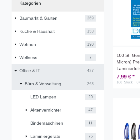
Kategorien
Baumarkt & Garten
269
Küche & Haushalt
153
Wohnen
190
100 St. Gen
Wellness
7
Micron) Pre
Laminierfol
Office & IT
427
7,99 € *
100
Stück
| 0,
Büro & Verwaltung
263
LED Lampen
20
Aktenvernichter
47
Bindemaschinen
11
Laminiergeräte
76