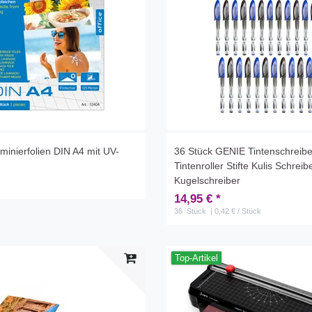
minierfolien DIN A4 mit UV-
36 Stück GENIE Tintenschreibe
Tintenroller Stifte Kulis Schreib
Kugelschreiber
14,95 € *
36
Stück
| 0,42 € / Stück
Top-Artikel