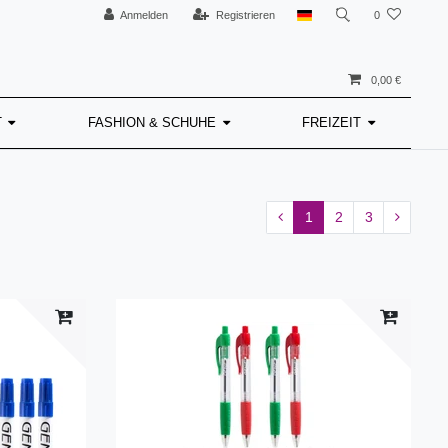
Anmelden
Registrieren
0
0,00 €
T
FASHION & SCHUHE
FREIZEIT
1
2
3