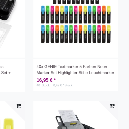
es
40x GENIE Textmarker 5 Farben Neon
-Set +
Marker Set Highlighter Stifte Leuchtmarker
16,95 € *
40
Stück
| 0,42 € / Stück