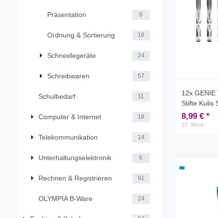
Präsentation
6
Ordnung & Sortierung
16
Schneidegeräte
24
Schreibwaren
57
12x GENIE T
Schulbedarf
11
Stifte Kulis
8,99 € *
Computer & Internet
18
12
Stück
Telekommunikation
14
Unterhaltungselektronik
6
Rechnen & Registrieren
91
OLYMPIA B-Ware
24