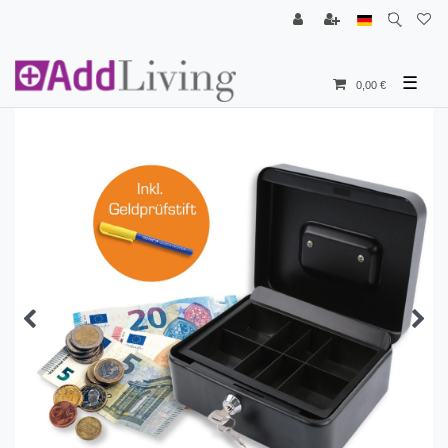
☰
0,00 €