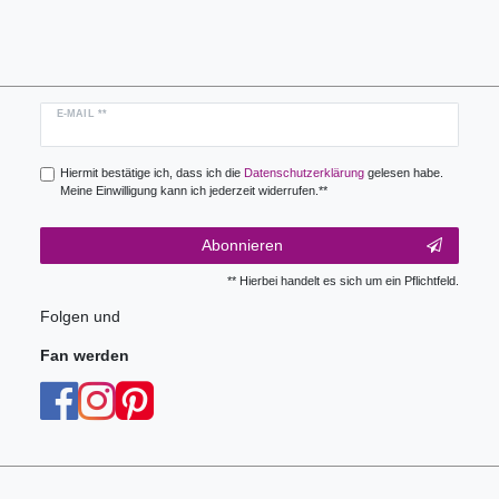
Newsletter
E-MAIL **
Honig
Hiermit bestätige ich, dass ich die
Daten­schutz­erklärung
gelesen habe.
Meine Einwilligung kann ich jederzeit widerrufen.**
Abonnieren
** Hierbei handelt es sich um ein Pflichtfeld.
Folgen und
Fan werden