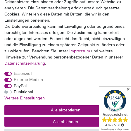
Drittanbietern einzubinden oder Zugriffe auf unsere Website zu
Vertrag widerrufen
analysieren. Die Datenverarbeitung erfolgt erst durch gesetzte
Cookies. Wir teilen diese Daten mit Dritten, die wir in den
Einstellungen benennen.
B2BKunden
Die Datenverarbeitung kann mit Einwilligung oder aufgrund eines
berechtigten Interesses erfolgen. Die Zustimmung kann erteilt
oder abgelehnt werden. Es besteht das Recht, nicht einzuwilligen
Zum Händlerbereich
und die Einwilligung zu einem späteren Zeitpunkt zu ändern oder
zu widerrufen. Beachten Sie unser
Impressum
und weitere
PrivatKunden
Hinweise zur Verwendung personenbezogener Daten in unserer
Daten­schutz­erklärung
.
Neukundenanmeldung
Essenziell
Mein Konto
Externe Medien
PayPal
Zahlung & Versand
✕
Funktional
Weitere Einstellungen
Alle akzeptieren
Alle ablehnen