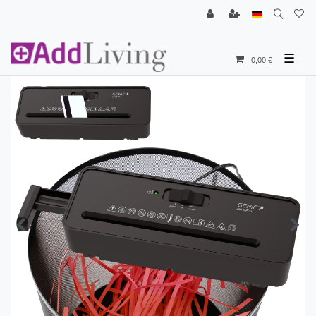
☰
0,00 €