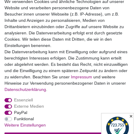
Wir verwenden Cookies und ähnliche Technologien auf unserer
Website und verarbeiten personenbezogene Daten von
Bildnachweise
Besucher:innen unserer Webseite (z.B. IP-Adresse), um z.B.
AGB
Inhalte und Anzeigen zu personalisieren, Medien von
Drittanbietern einzubinden oder Zugriffe auf unsere Website zu
Vertrag widerrufen
analysieren. Die Datenverarbeitung erfolgt erst durch gesetzte
Cookies. Wir teilen diese Daten mit Dritten, die wir in den
Einstellungen benennen.
B2BKunden
Die Datenverarbeitung kann mit Einwilligung oder aufgrund eines
berechtigten Interesses erfolgen. Die Zustimmung kann erteilt
oder abgelehnt werden. Es besteht das Recht, nicht einzuwilligen
Zum Händlerbereich
und die Einwilligung zu einem späteren Zeitpunkt zu ändern oder
zu widerrufen. Beachten Sie unser
Impressum
und weitere
PrivatKunden
Hinweise zur Verwendung personenbezogener Daten in unserer
Daten­schutz­erklärung
.
Neukundenanmeldung
Essenziell
Mein Konto
Externe Medien
PayPal
Zahlung & Versand
✕
Funktional
Weitere Einstellungen