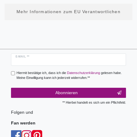
Mehr Informationen zum EU Verantwortlichen
Newsletter
E-MAIL **
Honig
Hiermit bestätige ich, dass ich die
Daten­schutz­erklärung
gelesen habe.
Meine Einwilligung kann ich jederzeit widerrufen.**
Abonnieren
** Hierbei handelt es sich um ein Pflichtfeld.
Folgen und
Fan werden