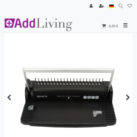
☰
0,00 €