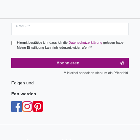
Newsletter
E-MAIL **
Honig
Hiermit bestätige ich, dass ich die
Daten­schutz­erklärung
gelesen habe.
Meine Einwilligung kann ich jederzeit widerrufen.**
Abonnieren
** Hierbei handelt es sich um ein Pflichtfeld.
Folgen und
Fan werden