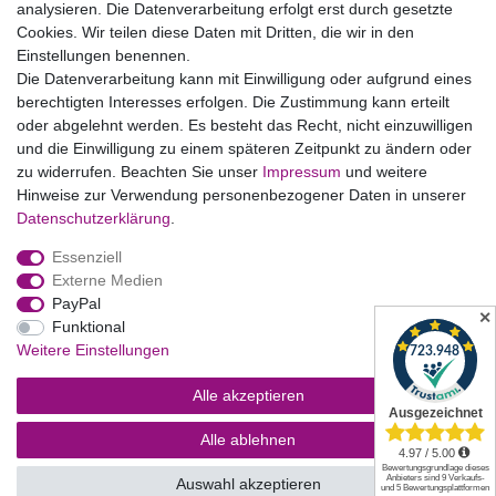
analysieren. Die Datenverarbeitung erfolgt erst durch gesetzte
Cookies. Wir teilen diese Daten mit Dritten, die wir in den
Einstellungen benennen.
B2BKunden
Die Datenverarbeitung kann mit Einwilligung oder aufgrund eines
berechtigten Interesses erfolgen. Die Zustimmung kann erteilt
oder abgelehnt werden. Es besteht das Recht, nicht einzuwilligen
Zum Händlerbereich
und die Einwilligung zu einem späteren Zeitpunkt zu ändern oder
zu widerrufen. Beachten Sie unser
Impressum
und weitere
PrivatKunden
Hinweise zur Verwendung personenbezogener Daten in unserer
Daten­schutz­erklärung
.
Neukundenanmeldung
Essenziell
Mein Konto
Externe Medien
PayPal
Zahlung & Versand
✕
Funktional
Weitere Einstellungen
Alle akzeptieren
Alle ablehnen
Auswahl akzeptieren