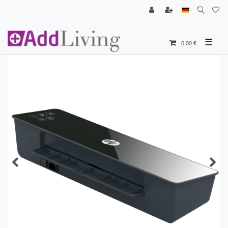
☰
0,00 €