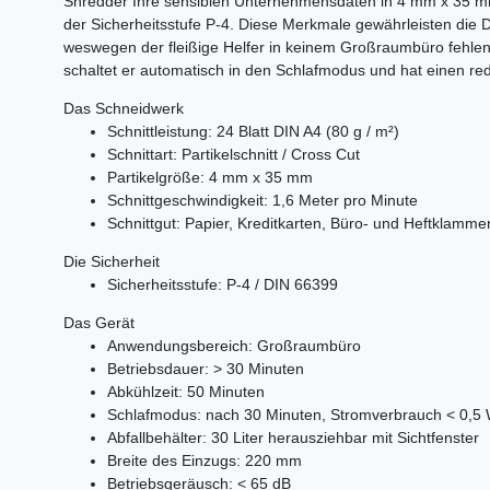
Shredder Ihre sensiblen Unternehmensdaten in 4 mm x 35 mm 
der Sicherheitsstufe P-4. Diese Merkmale gewährleisten d
weswegen der fleißige Helfer in keinem Großraumbüro fehlen
schaltet er automatisch in den Schlafmodus und hat einen r
Das Schneidwerk
Schnittleistung: 24 Blatt DIN A4 (80 g / m²)
Schnittart: Partikelschnitt / Cross Cut
Partikelgröße: 4 mm x 35 mm
Schnittgeschwindigkeit: 1,6 Meter pro Minute
Schnittgut: Papier, Kreditkarten, Büro- und Heftklamme
Die Sicherheit
Sicherheitsstufe: P-4 / DIN 66399
Das Gerät
Anwendungsbereich: Großraumbüro
Betriebsdauer: > 30 Minuten
Abkühlzeit: 50 Minuten
Schlafmodus: nach 30 Minuten, Stromverbrauch < 0,5 
Abfallbehälter: 30 Liter herausziehbar mit Sichtfenster
Breite des Einzugs: 220 mm
Betriebsgeräusch: < 65 dB