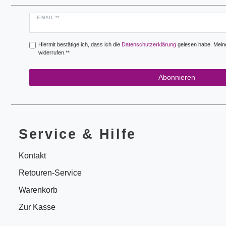
Newsletter
E-MAIL **
Honig
Hiermit bestätige ich, dass ich die
Daten­schutz­erklärung
gelesen habe. Meine 
widerrufen.**
Abonnieren
Service & Hilfe
Kontakt
Retouren-Service
Warenkorb
Zur Kasse