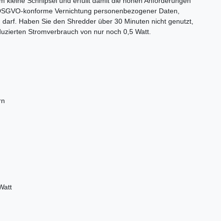
kleine Schnipsel und erfüllt damit die hohen Anforderungen
ie DSGVO-konforme Vernichtung personenbezogener Daten,
 darf. Haben Sie den Shredder über 30 Minuten nicht genutzt,
eduzierten Stromverbrauch von nur noch 0,5 Watt.
rn
Watt