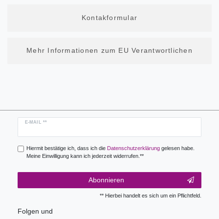
Kontakformular
Mehr Informationen zum EU Verantwortlichen
Newsletter
E-MAIL **
Honig
Hiermit bestätige ich, dass ich die
Daten­schutz­erklärung
gelesen habe.
Meine Einwilligung kann ich jederzeit widerrufen.**
Abonnieren
** Hierbei handelt es sich um ein Pflichtfeld.
Folgen und