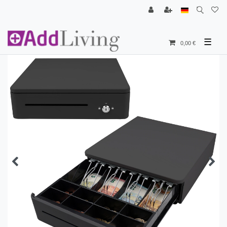
☰
0,00 €