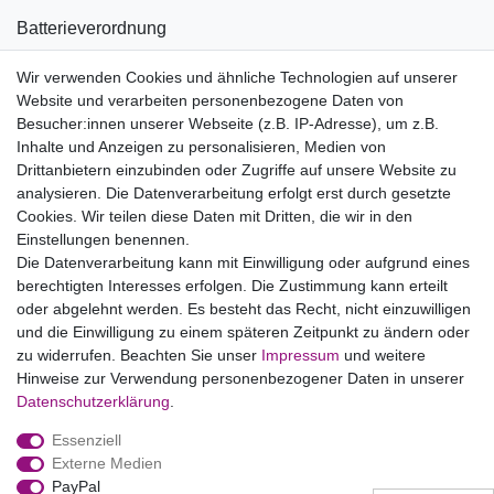
Batterieverordnung
Informationen zu Elektro- und Elektronikgeräten
Wir verwenden Cookies und ähnliche Technologien auf unserer
Website und verarbeiten personenbezogene Daten von
Bildnachweise
Besucher:innen unserer Webseite (z.B. IP-Adresse), um z.B.
AGB
Inhalte und Anzeigen zu personalisieren, Medien von
Drittanbietern einzubinden oder Zugriffe auf unsere Website zu
Vertrag widerrufen
analysieren. Die Datenverarbeitung erfolgt erst durch gesetzte
Cookies. Wir teilen diese Daten mit Dritten, die wir in den
Einstellungen benennen.
B2BKunden
Die Datenverarbeitung kann mit Einwilligung oder aufgrund eines
berechtigten Interesses erfolgen. Die Zustimmung kann erteilt
oder abgelehnt werden. Es besteht das Recht, nicht einzuwilligen
Zum Händlerbereich
und die Einwilligung zu einem späteren Zeitpunkt zu ändern oder
zu widerrufen. Beachten Sie unser
Impressum
und weitere
PrivatKunden
Hinweise zur Verwendung personenbezogener Daten in unserer
Daten­schutz­erklärung
.
Neukundenanmeldung
Essenziell
Mein Konto
Externe Medien
PayPal