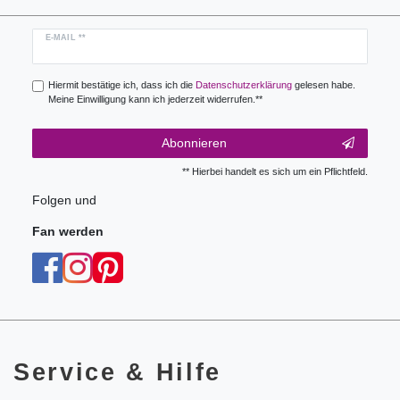
Newsletter
E-MAIL **
Honig
Hiermit bestätige ich, dass ich die
Daten­schutz­erklärung
gelesen habe.
Meine Einwilligung kann ich jederzeit widerrufen.**
Abonnieren
** Hierbei handelt es sich um ein Pflichtfeld.
Folgen und
Fan werden
Service & Hilfe