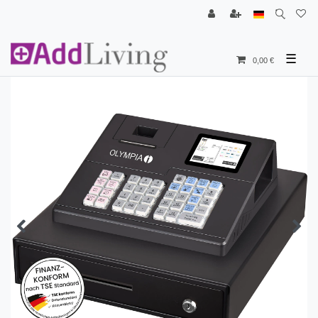
☰
0,00 €