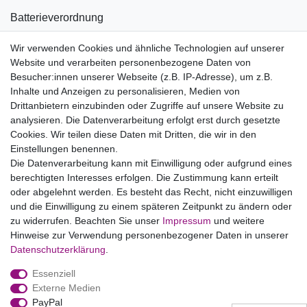
Batterieverordnung
Informationen zu Elektro- und Elektronikgeräten
Wir verwenden Cookies und ähnliche Technologien auf unserer
Website und verarbeiten personenbezogene Daten von
Bildnachweise
Besucher:innen unserer Webseite (z.B. IP-Adresse), um z.B.
AGB
Inhalte und Anzeigen zu personalisieren, Medien von
Drittanbietern einzubinden oder Zugriffe auf unsere Website zu
Vertrag widerrufen
analysieren. Die Datenverarbeitung erfolgt erst durch gesetzte
Cookies. Wir teilen diese Daten mit Dritten, die wir in den
Einstellungen benennen.
B2BKunden
Die Datenverarbeitung kann mit Einwilligung oder aufgrund eines
berechtigten Interesses erfolgen. Die Zustimmung kann erteilt
oder abgelehnt werden. Es besteht das Recht, nicht einzuwilligen
Zum Händlerbereich
und die Einwilligung zu einem späteren Zeitpunkt zu ändern oder
zu widerrufen. Beachten Sie unser
Impressum
und weitere
PrivatKunden
Hinweise zur Verwendung personenbezogener Daten in unserer
Daten­schutz­erklärung
.
Neukundenanmeldung
Essenziell
Mein Konto
Externe Medien
PayPal