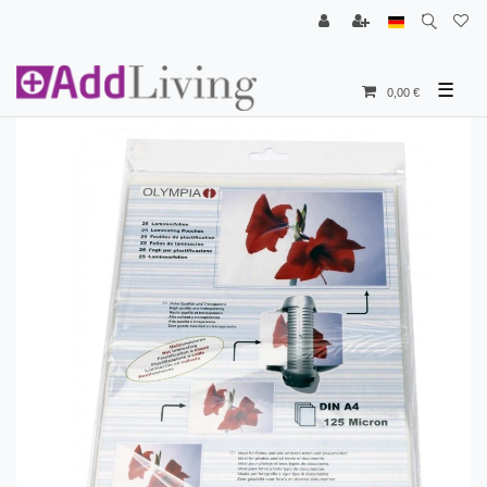
☰
0,00 €