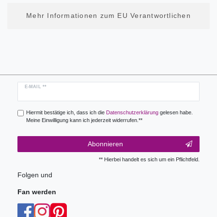
Mehr Informationen zum EU Verantwortlichen
Newsletter
E-MAIL **
Honig
Hiermit bestätige ich, dass ich die
Daten­schutz­erklärung
gelesen habe.
Meine Einwilligung kann ich jederzeit widerrufen.**
Abonnieren
** Hierbei handelt es sich um ein Pflichtfeld.
Folgen und
Fan werden