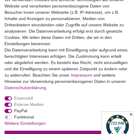
Website und verarbeiten personenbezogene Daten von
Bildnachweise
Besucher:innen unserer Webseite (z.B. IP-Adresse), um z.B.
AGB
Inhalte und Anzeigen zu personalisieren, Medien von
Drittanbietern einzubinden oder Zugriffe auf unsere Website zu
Vertrag widerrufen
analysieren. Die Datenverarbeitung erfolgt erst durch gesetzte
Cookies. Wir teilen diese Daten mit Dritten, die wir in den
Einstellungen benennen.
B2BKunden
Die Datenverarbeitung kann mit Einwilligung oder aufgrund eines
berechtigten Interesses erfolgen. Die Zustimmung kann erteilt
oder abgelehnt werden. Es besteht das Recht, nicht einzuwilligen
Zum Händlerbereich
und die Einwilligung zu einem späteren Zeitpunkt zu ändern oder
zu widerrufen. Beachten Sie unser
Impressum
und weitere
PrivatKunden
Hinweise zur Verwendung personenbezogener Daten in unserer
Daten­schutz­erklärung
.
Neukundenanmeldung
Essenziell
Mein Konto
Externe Medien
PayPal
Zahlung & Versand
✕
Funktional
Weitere Einstellungen