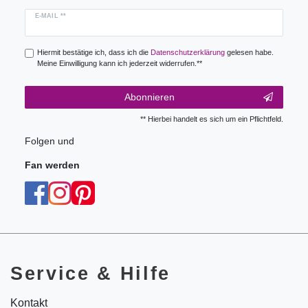
Newsletter
E-MAIL **
Honig
Hiermit bestätige ich, dass ich die
Daten­schutz­erklärung
gelesen habe.
Meine Einwilligung kann ich jederzeit widerrufen.**
Abonnieren
** Hierbei handelt es sich um ein Pflichtfeld.
Folgen und
Fan werden
Service & Hilfe
Kontakt