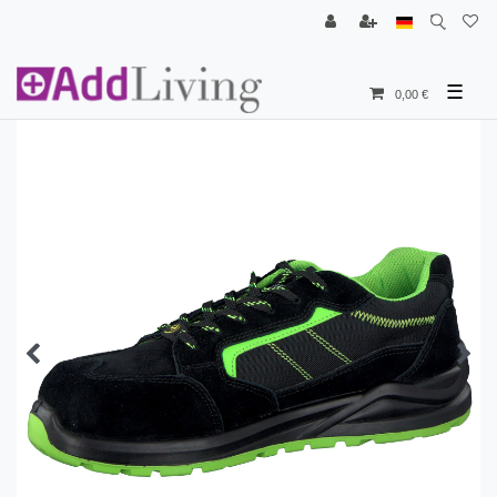
☰
0,00 €