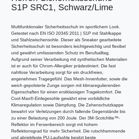
S1P SRC1, Schwarz/Lime
Multifunktionaler Sicherheitsschuh im sportlichem Look.
Getestet nach EN ISO 20345:2011 | S1P mit Stahlkappe
und Stahlzwischensohle. Dieser als Sneaker gearbeitete
Sicherheitsschuh ist besonders leichtgewichtig und flexibel
und gewährt umfassenden Schutz im Berufsalltag.
Aufgrund seiner Verarbeitung mit synthetischen Materialien
ist er auch für Chrom-Allergiker prädestiniert. Die fast
nahtlose Verarbeitung sorgt für ein druckfreies,
angenehmes Tragegefühl. Das Mesh-Innenfutter, sowie die
weich gepolsterte Zunge sorgen mit klimaregulierenden
Eigenschaften für einen erstklassigen Tragekomfort. Die
Cool-Max®-Einlegesohle gewährt eine vorbildliche
Klimaregulation sowie Dämpfung. Die Zehenschutzkappe
bewahrt vor Verletzungen durch fallende Gegenstände bis
zu einer Belastung von 200 Joule. Der 3M-Scotchlite™-
Reflektor im Fersenbereich sorgt mit hohem
Reflektionsgrad für mehr Sicherheit. Die rutschhemmende
und abriebfeste PU-Laufsohle besitzt beste