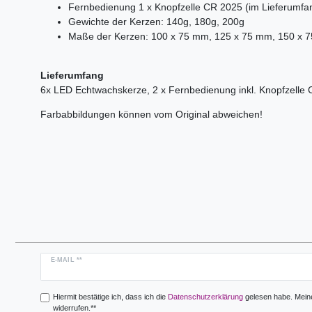
Fernbedienung 1 x Knopfzelle CR 2025 (im Lieferumfan
Gewichte der Kerzen: 140g, 180g, 200g
Maße der Kerzen: 100 x 75 mm, 125 x 75 mm, 150 x 
Lieferumfang
6x LED Echtwachskerze, 2 x Fernbedienung inkl. Knopfzelle
Farbabbildungen können vom Original abweichen!
Newsletter
E-MAIL **
Honig
Hiermit bestätige ich, dass ich die
Daten­schutz­erklärung
gelesen habe. Meine 
widerrufen.**