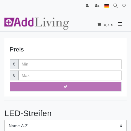
☰
0,00 €
Preis
€
€
LED-Streifen