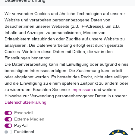
Batterieverordnung
Informationen zu Elektro- und Elektronikgeräten
Wir verwenden Cookies und ähnliche Technologien auf unserer
Website und verarbeiten personenbezogene Daten von
Bildnachweise
Besucher:innen unserer Webseite (z.B. IP-Adresse), um z.B.
AGB
Inhalte und Anzeigen zu personalisieren, Medien von
Drittanbietern einzubinden oder Zugriffe auf unsere Website zu
Vertrag widerrufen
analysieren. Die Datenverarbeitung erfolgt erst durch gesetzte
Cookies. Wir teilen diese Daten mit Dritten, die wir in den
Einstellungen benennen.
B2BKunden
Die Datenverarbeitung kann mit Einwilligung oder aufgrund eines
berechtigten Interesses erfolgen. Die Zustimmung kann erteilt
oder abgelehnt werden. Es besteht das Recht, nicht einzuwilligen
Zum Händlerbereich
und die Einwilligung zu einem späteren Zeitpunkt zu ändern oder
zu widerrufen. Beachten Sie unser
Impressum
und weitere
PrivatKunden
Hinweise zur Verwendung personenbezogener Daten in unserer
Daten­schutz­erklärung
.
Neukundenanmeldung
Essenziell
Mein Konto
Externe Medien
PayPal
Zahlung & Versand
✕
Funktional