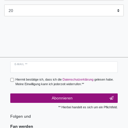
Newsletter
E-MAIL **
Honig
Hiermit bestätige ich, dass ich die
Daten­schutz­erklärung
gelesen habe.
Meine Einwilligung kann ich jederzeit widerrufen.**
Abonnieren
** Hierbei handelt es sich um ein Pflichtfeld.
Folgen und
Fan werden